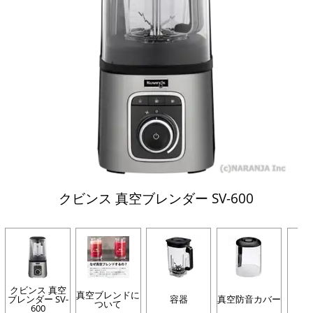
クビンス 真空ブレンダー SV-600
クビンス 真空
真空ブレンドに
ブレンダー SV-
容器
真空防音カバー
イ
ついて
600