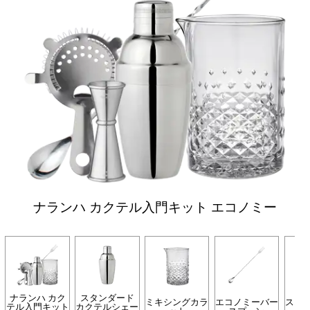
ナランハ カクテル入門キット エコノミー
ナランハ カク
スタンダード
ミキシングカラ
エコノミーバー
スト
テル入門キット
カクテルシェー