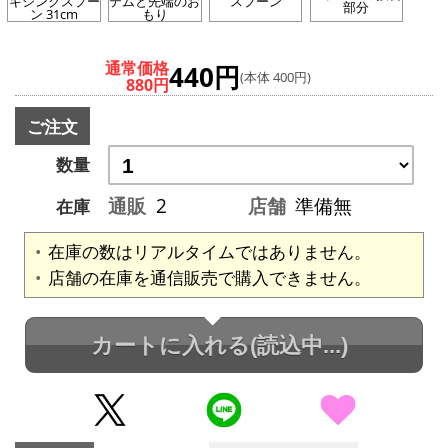
キシングスプー
テムと先端のお
スプーン
部分
ン 31cm
もり
通常価格
440円
(本体 400円)
880円
ご注文
数量
通販
2
店舗
準備無
在庫
在庫の数はリアルタイムではありません。
店舗の在庫を通信販売で購入できません。
カートに入れる
(読込中...)