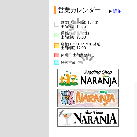
営業カレンダー
詳細
営業(店舗14:00-17:50)
出荷締切 15:00
通販のみ(店舗休)
出荷締切 15:00
店舗(10:00-17:50)+発送
出荷締切 12:00
休業日 出荷業務無し
特殊営業