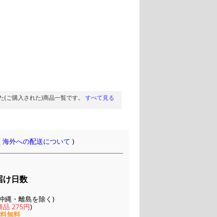
た(ご購入された)商品一覧です。
すべて見る
(
海外への配送について
)
届け日数
(※沖縄・離島を除く)
品 275円
)
送料無料