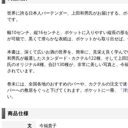
世界に誇る日本人バーテンダー、上田和男氏がお届けする、ポ
です。
幅10センチ、縦16センチと、ポケットに入りやすい縦長の形
が可能で、黒くて滑らかな表紙は、ポケットから取り出せば、
本書は、深くて広いお酒の世界を、簡単に、見栄え良く学んで
和男氏が厳選したスタンダード・カクテル122種、そして上
氏のオリジナル8種、合計130種が、非常に美しい写真と、今
されています。
巻末には、全国各地のおすすめのバーや、カクテルの注文で迷
バーへの敷居をぐっと下げてくれます。ポケットに一冊、「
洋
い。
商品仕様
文
今福貴子