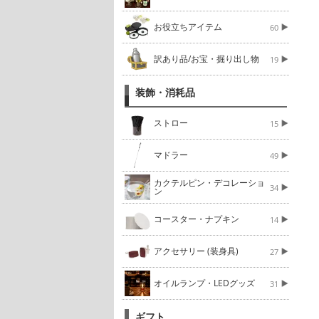
お役立ちアイテム
60
訳あり品/お宝・掘り出し物
19
装飾・消耗品
ストロー
15
マドラー
49
カクテルピン・デコレーショ
34
ン
コースター・ナプキン
14
アクセサリー (装身具)
27
オイルランプ・LEDグッズ
31
ギフト