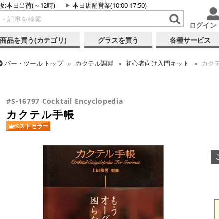
販:本日出荷(～12時)
本日店舗営業(10:00-17:50)
ログイン
商品を買う(カテゴリ)
グラスを買う
各種サービス
バー・ツール
トップ
カクテル調製
初心者向け入門キット
カク
バー・ツール
トップ
書籍・DVD
バー・酒類関連 書籍・DVD
カ
#S-16797 Cocktail Encyclopedia
カクテル手帳
ベストセラー