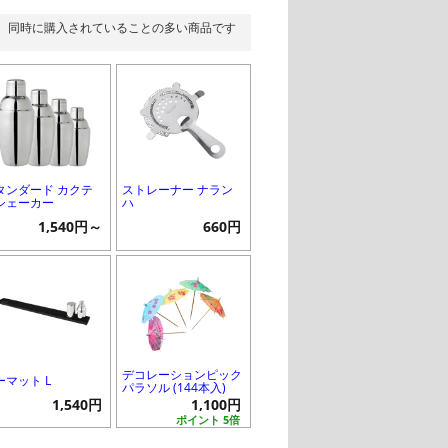
同時に購入されていることの多い商品です
タンダード カクテ
ストレーナー ナラン
シェーカー
ハ
1,540円～
660円
デコレーションピック
ーマット L
パラソル (144本入)
1,540円
1,100円
ポイント 5倍