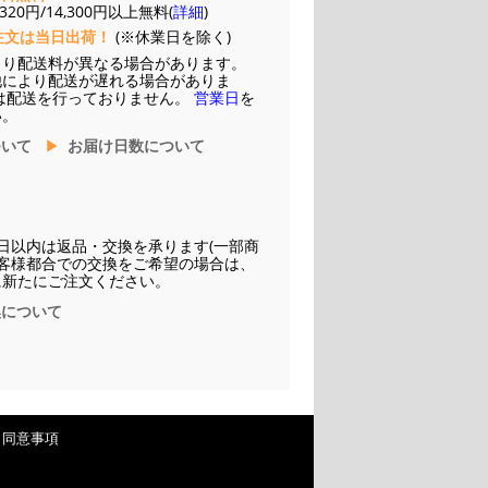
20円/14,300円以上無料(
詳細
)
注文は当日出荷！
(※休業日を除く)
より配送料が異なる場合があります。
他により配送が遅れる場合がありま
は配送を行っておりません。
営業日
を
い。
ついて
お届け日数について
日以内は返品・交換を承ります(一部商
お客様都合での交換をご希望の場合は、
に新たにご注文ください。
換について
・同意事項