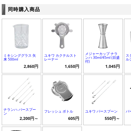
同時購入商品
メジャーカップ ナラ
ミキシンググラス 矢
ユキワ カクテルスト
ス
ンハ 30ml/45ml (目盛
来 500ml
レーナー
ル
付)
2,860円
1,650円
1,045円
ナランハ バースプー
フレッシュ ボトル
ユキワ バースプーン
バ
ン
2,200円～
605円
550円～