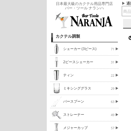
通
日本最大級のカクテル用品専門店
バー・ツール ナランハ
カクテル調製
シェーカー (3ピース)
71
2ピースシェーカー
31
ティン
22
ミキシンググラス
29
バースプーン
63
ストレーナー
49
メジャーカップ
57