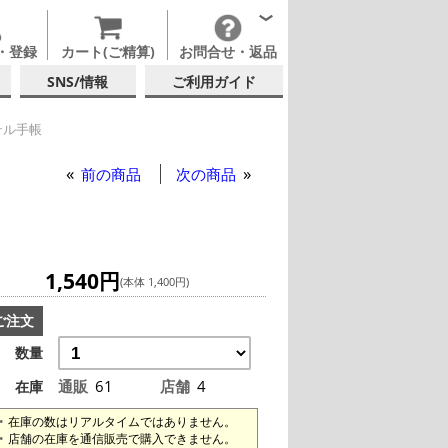
・登録
カート(ご精算)
お問合せ・返品
SNS/情報
ご利用ガイド
テル手帳
クテル手帳
前の商品
次の商品
1,540円
(本体 1,400円)
ご注文
数量
通販
61
店舗
4
在庫
在庫の数はリアルタイムではありません。
店舗の在庫を通信販売で購入できません。