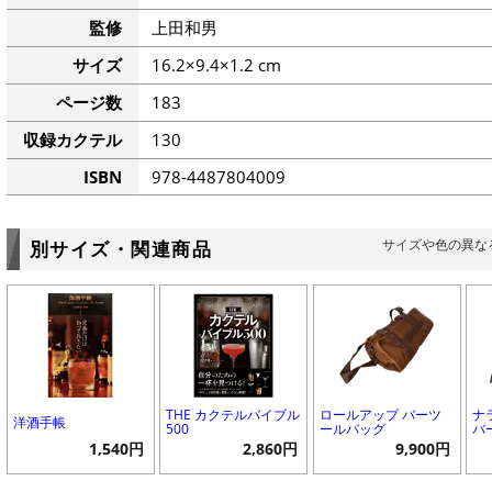
監修
上田和男
サイズ
16.2×9.4×1.2 cm
ページ数
183
収録カクテル
130
ISBN
978-4487804009
サイズや色の異な
別サイズ・関連商品
THE カクテルバイブル
ロールアップ バーツ
ナ
洋酒手帳
500
ールバッグ
バ
1,540円
2,860円
9,900円