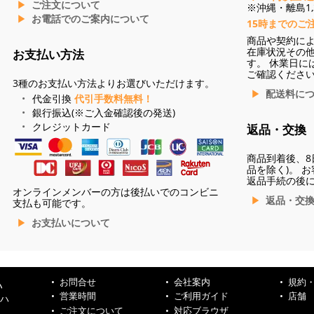
ご注文について
※沖縄・離島1,3
お電話でのご案内について
15時までのご
商品や契約に
在庫状況その
お支払い方法
す。 休業日に
ご確認くださ
3種のお支払い方法よりお選びいただけます。
配送料に
代金引換
代引手数料無料！
銀行振込(※ご入金確認後の発送)
クレジットカード
返品・交換
商品到着後、8
品を除く)。 
返品手続の後
オンラインメンバーの方は後払いでのコンビニ
返品・交
支払も可能です。
お支払いについて
お問合せ
会社案内
規約
ハ
営業時間
ご利用ガイド
店舗
ンハ
ご注文について
対応ブラウザ