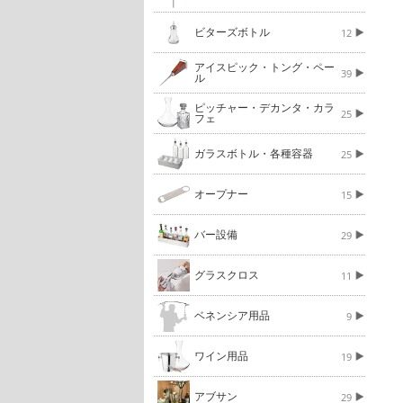
ビターズボトル
12
アイスピック・トング・ペー
39
ル
ピッチャー・デカンタ・カラ
25
フェ
ガラスボトル・各種容器
25
オープナー
15
バー設備
29
グラスクロス
11
ベネンシア用品
9
ワイン用品
19
アブサン
29