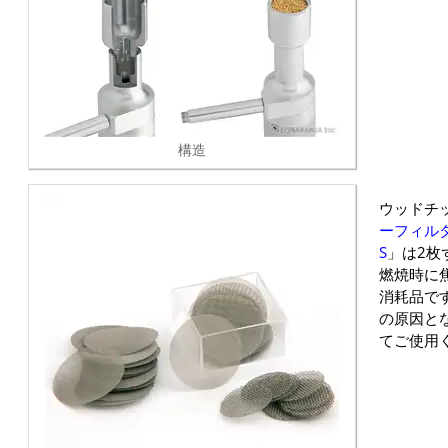
構造
ウッドチ
ーフィルタ
S
」は2枚
燃焼時に
消耗品で
の原因と
てご使用