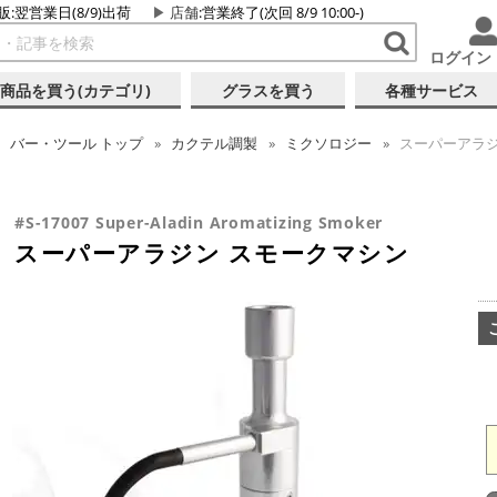
販:翌営業日(8/9)出荷
店舗
:営業終了(次回 8/9 10:00-)
ログイン
商品を買う(カテゴリ)
グラスを買う
各種サービス
バー・ツール
トップ
カクテル調製
ミクソロジー
スーパーアラジ
#S-17007 Super-Aladin Aromatizing Smoker
スーパーアラジン スモークマシン