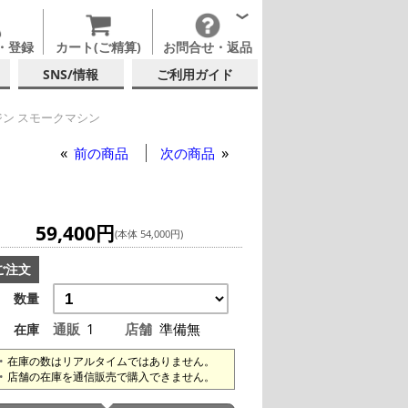
・登録
カート(ご精算)
お問合せ・返品
SNS/情報
ご利用ガイド
ン スモークマシン
前の商品
次の商品
59,400円
(本体 54,000円)
ご注文
数量
通販
1
店舗
準備無
在庫
在庫の数はリアルタイムではありません。
店舗の在庫を通信販売で購入できません。