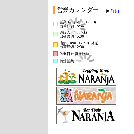
営業カレンダー
詳細
営業(店舗14:00-17:50)
出荷締切 15:00
通販のみ(店舗休)
出荷締切 15:00
店舗(10:00-17:50)+発送
出荷締切 12:00
休業日 出荷業務無し
特殊営業