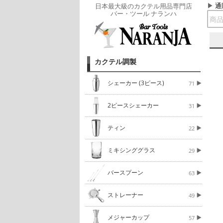
通
日本最大級のカクテル用品専門店
バー・ツール ナランハ
カクテル調製
シェーカー (3ピース)
71
2ピースシェーカー
31
ティン
22
ミキシンググラス
29
バースプーン
63
ストレーナー
49
メジャーカップ
57