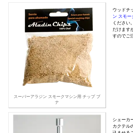
ウッドチ
ン スモー
ください
だけます
すのでご
スーパーアラジン スモークマシン用 チップ ブ
ナ
シェーカ
カクテル
込ませる