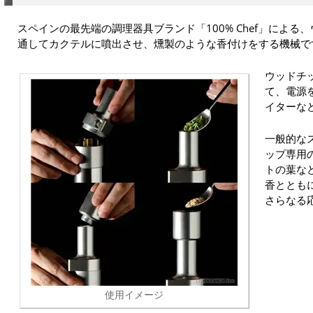
スペインの最先端の調理器具ブランド「100% Chef」によ
通してカクテルに噴出させ、燻製のような香付けをする機械で
ウッドチ
て、電源
イターな
一般的な
ップ専用
トの葉な
香ととも
さらなる
使用イメージ