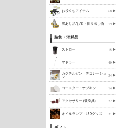
お役立ちアイテム
60
訳あり品/お宝・掘り出し物
19
装飾・消耗品
ストロー
15
マドラー
49
カクテルピン・デコレーショ
34
ン
コースター・ナプキン
14
アクセサリー (装身具)
27
オイルランプ・LEDグッズ
31
ギフト