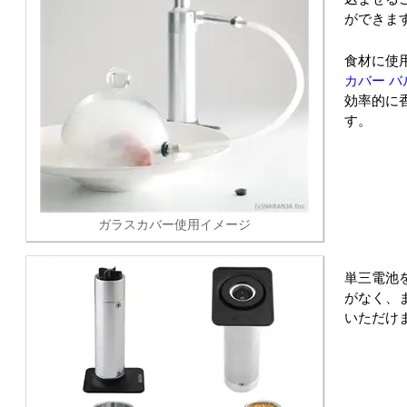
ができま
食材に使
カバー バ
効率的に
す。
ガラスカバー使用イメージ
単三電池
がなく、
いただけ