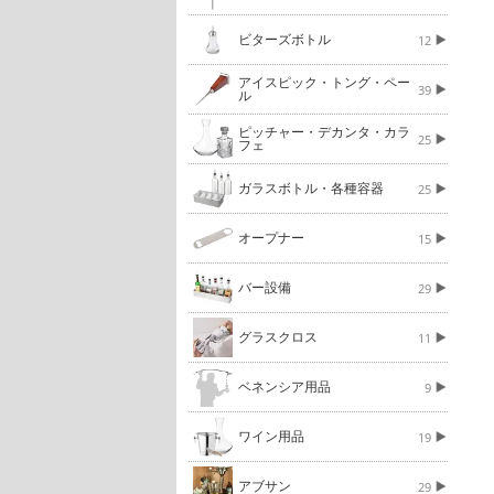
ビターズボトル
12
アイスピック・トング・ペー
39
ル
ピッチャー・デカンタ・カラ
25
フェ
ガラスボトル・各種容器
25
オープナー
15
バー設備
29
グラスクロス
11
ベネンシア用品
9
ワイン用品
19
アブサン
29