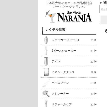
通
日本最大級のカクテル用品専門店
バー・ツール ナランハ
カクテル調製
シェーカー (3ピース)
71
2ピースシェーカー
31
ティン
22
ミキシンググラス
29
バースプーン
63
ストレーナー
49
メジャーカップ
57