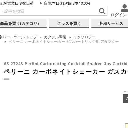
販:翌営業日(8/9)出荷
店舗
:本日休(次回 8/9 10:00-)
ログイン
商品を買う(カテゴリ)
グラスを買う
各種サービス
バー・ツール
トップ
カクテル調製
ミクソロジー
ペリーニ カーボネイトシェーカー ガスカートリッジ用 アダプター
バー・ツール
トップ
カクテル調製
シェーカー (3ピース)
ペリーニ カーボネイトシェーカー ガスカートリッジ用 アダプター
#S-27243 Perlini Carbonating Cocktail Shaker Gas Cartri
ペリーニ カーボネイトシェーカー ガスカ
ー