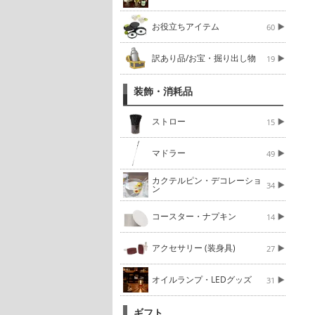
お役立ちアイテム
60
訳あり品/お宝・掘り出し物
19
装飾・消耗品
ストロー
15
マドラー
49
カクテルピン・デコレーショ
34
ン
コースター・ナプキン
14
アクセサリー (装身具)
27
オイルランプ・LEDグッズ
31
ギフト