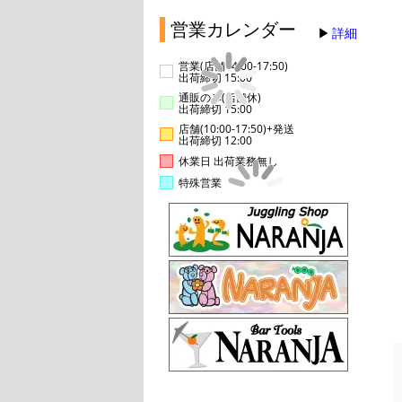
営業カレンダー
詳細
営業(店舗14:00-17:50)
出荷締切 15:00
通販のみ(店舗休)
出荷締切 15:00
店舗(10:00-17:50)+発送
出荷締切 12:00
休業日 出荷業務無し
特殊営業