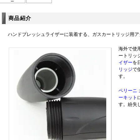
ー
商品紹介
ハンドプレッシュライザーに装着する、ガスカートリッジ用ア
海外で使
ートリッ
イザー
を
リッジ
で
す。
ペリーニ
ーキット
す。紛失