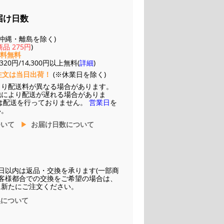
届け日数
(※沖縄・離島を除く)
品 275円
)
送料無料
20円/14,300円以上無料(
詳細
)
注文は当日出荷！
(※休業日を除く)
より配送料が異なる場合があります。
他により配送が遅れる場合がありま
は配送を行っておりません。
営業日
を
い。
ついて
お届け日数について
日以内は返品・交換を承ります(一部商
お客様都合での交換をご希望の場合は、
に新たにご注文ください。
換について