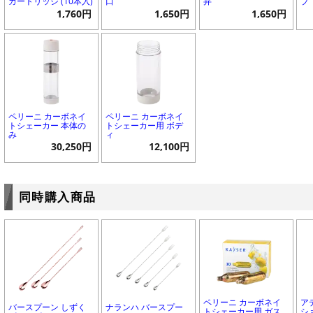
カートリッジ (10本入)
口
弁
プ
1,760円
1,650円
1,650円
ペリーニ カーボネイ
ペリーニ カーボネイ
トシェーカー 本体の
トシェーカー用 ボデ
み
ィ
30,250円
12,100円
同時購入商品
ペリーニ カーボネイ
ア
バースプーン しずく
ナランハ バースプー
トシェーカー用 ガス
ショ