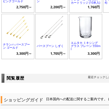
ピンクゴールド
ン
カートリッジ (10本入)
4)
2,750円～
2,200円～
1,760円
エムタカ ミキシング
ナランハ バースプー
バースプーン しずく
グラス プレーン 550m
ン ゴールド
l
3,300円～
1,705円～
3,300円
最近チェックし
閲覧履歴
ショッピングガイド
日本国内への配送に関するご案内です。 