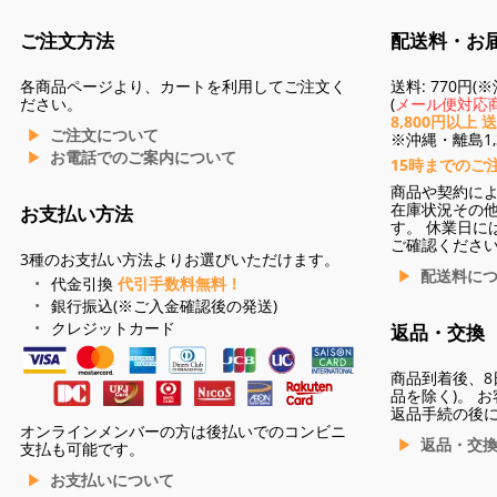
ご注文方法
配送料・お
各商品ページより、カートを利用してご注文く
送料: 770円
ださい。
(
メール便対応商
8,800円以上 
ご注文について
※沖縄・離島1,3
お電話でのご案内について
15時までのご
商品や契約に
在庫状況その
お支払い方法
す。 休業日に
ご確認くださ
3種のお支払い方法よりお選びいただけます。
配送料に
代金引換
代引手数料無料！
銀行振込(※ご入金確認後の発送)
クレジットカード
返品・交換
商品到着後、8
品を除く)。 
返品手続の後
オンラインメンバーの方は後払いでのコンビニ
返品・交
支払も可能です。
お支払いについて