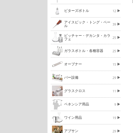
ビターズボトル
12
アイスピック・トング・ペー
39
ル
ピッチャー・デカンタ・カラ
25
フェ
ガラスボトル・各種容器
25
オープナー
15
バー設備
29
グラスクロス
11
ベネンシア用品
9
ワイン用品
19
アブサン
29