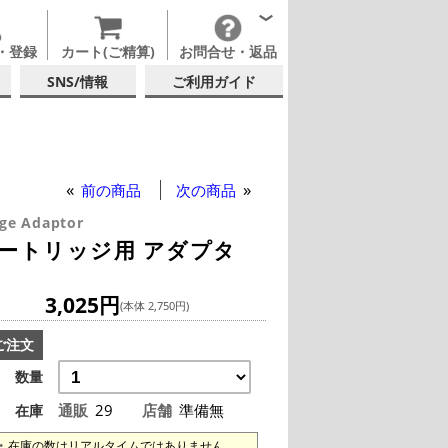
・登録
カート(ご精算)
お問合せ・返品
SNS/情報
ご利用ガイド
前の商品
次の商品
dge Adaptor
ートリッジ用 アダプタ
3,025円
(本体 2,750円)
ご注文
数量
通販
29
店舗
準備無
在庫
在庫の数はリアルタイムではありません。