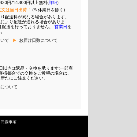
20円/14,300円以上無料(
詳細
)
注文は当日出荷！
(※休業日を除く)
より配送料が異なる場合があります。
他により配送が遅れる場合がありま
は配送を行っておりません。
営業日
を
い。
ついて
お届け日数について
日以内は返品・交換を承ります(一部商
お客様都合での交換をご希望の場合は、
に新たにご注文ください。
換について
・同意事項