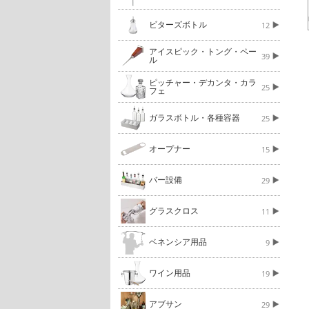
ビターズボトル
12
アイスピック・トング・ペー
39
ル
ピッチャー・デカンタ・カラ
25
フェ
ガラスボトル・各種容器
25
オープナー
15
バー設備
29
グラスクロス
11
ベネンシア用品
9
ワイン用品
19
アブサン
29