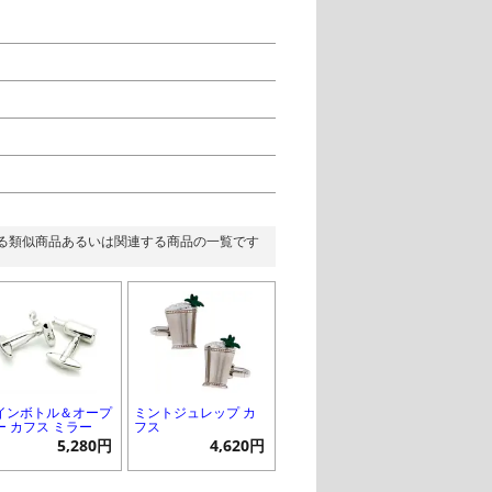
る類似商品あるいは関連する商品の一覧です
インボトル＆オープ
ミントジュレップ カ
ー カフス ミラー
フス
5,280円
4,620円