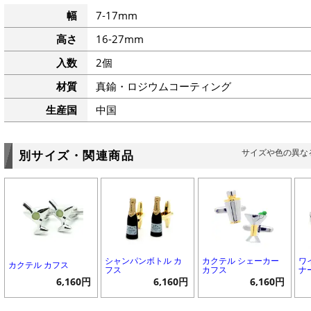
幅
7-17mm
高さ
16-27mm
入数
2個
材質
真鍮・ロジウムコーティング
生産国
中国
サイズや色の異な
別サイズ・関連商品
シャンパンボトル カ
カクテル シェーカー
ワ
カクテル カフス
フス
カフス
ナ
6,160円
6,160円
6,160円