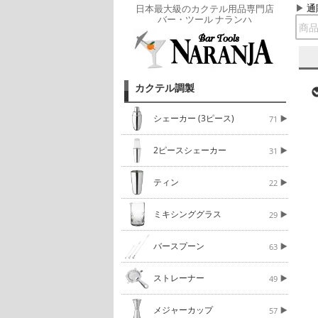
通
日本最大級のカクテル用品専門店
バー・ツール ナランハ
カクテル調製
シェーカー (3ピース)
71
2ピースシェーカー
31
ティン
22
ミキシンググラス
29
バースプーン
63
ストレーナー
49
メジャーカップ
57