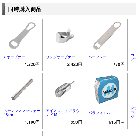
同時購入商品
カ
V オープナー
リングオープナー
バーブレード
プ
1,320円
2,420円
770円
ピ
ステンレスマッシャー
アイススコップ ラウ
パラフィルム
ア
18cm
ンド M
グ
1,100円
990円
616円～