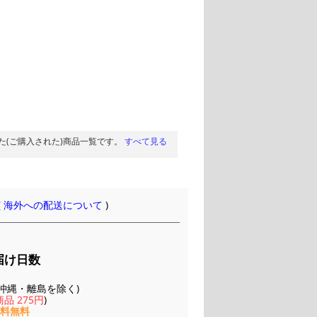
た(ご購入された)商品一覧です。
すべて見る
(
海外への配送について
)
届け日数
(※沖縄・離島を除く)
品 275円
)
送料無料