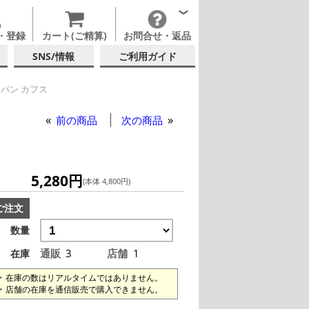
・登録
カート(ご精算)
お問合せ・返品
SNS/情報
ご利用ガイド
パン カフス
 カフス
前の商品
次の商品
5,280円
(本体 4,800円)
ご注文
数量
通販
3
店舗
1
在庫
在庫の数はリアルタイムではありません。
店舗の在庫を通信販売で購入できません。