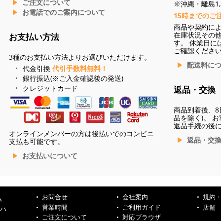
ご注文について
※沖縄・離島1,3
お電話でのご案内について
15時までのご
商品や契約に
在庫状況その
お支払い方法
す。 休業日に
ご確認くださ
3種のお支払い方法よりお選びいただけます。
配送料に
代金引換
代引手数料無料！
銀行振込(※ご入金確認後の発送)
クレジットカード
返品・交換
商品到着後、8
品を除く)。 
返品手続の後
オンラインメンバーの方は後払いでのコンビニ
返品・交
支払も可能です。
お支払いについて
お問合せ
会社案内
規約
ハ
営業時間
ご利用ガイド
店舗
ンハ
ご注文について
対応ブラウザ