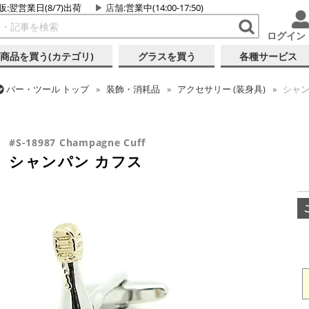
販:翌営業日(8/7)出荷
店舗
:営業中(14:00-17:50)
ログイン
商品を買う(カテゴリ)
グラスを買う
各種サービス
バー・ツール
トップ
装飾・消耗品
アクセサリー (装身具)
シャン
バー・ツール
トップ
ギフト
ギフト向け各種アイテム
シャンパン
#S-18987 Champagne Cuff
シャンパン カフス