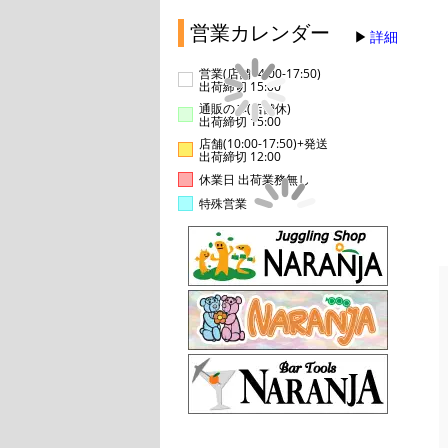
営業カレンダー
詳細
営業(店舗14:00-17:50)
出荷締切 15:00
通販のみ(店舗休)
出荷締切 15:00
店舗(10:00-17:50)+発送
出荷締切 12:00
休業日 出荷業務無し
特殊営業