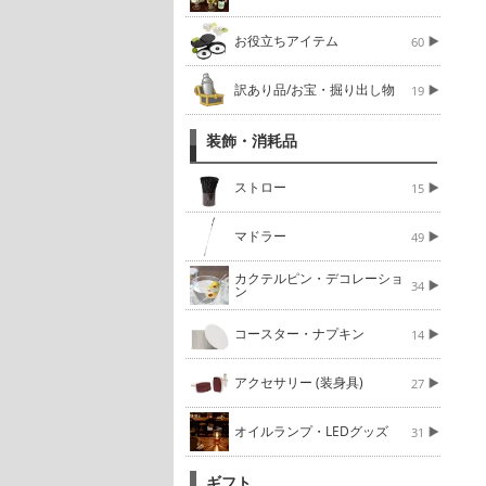
お役立ちアイテム
60
訳あり品/お宝・掘り出し物
19
装飾・消耗品
ストロー
15
マドラー
49
カクテルピン・デコレーショ
34
ン
コースター・ナプキン
14
アクセサリー (装身具)
27
オイルランプ・LEDグッズ
31
ギフト