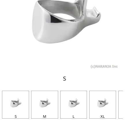
S
S
M
L
XL