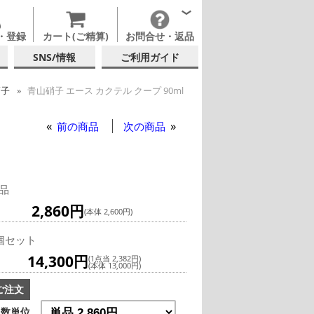
・登録
カート(ご精算)
お問合せ・返品
SNS/情報
ご利用ガイド
硝子
青山硝子 エース カクテル クープ 90ml
テルグラス (全サイズ)
テルグラス (~139ml)
前の商品
次の商品
品
2,860円
(本体 2,600円)
個セット
14,300円
(1点当 2,382円)
(本体 13,000円)
ご注文
数単位