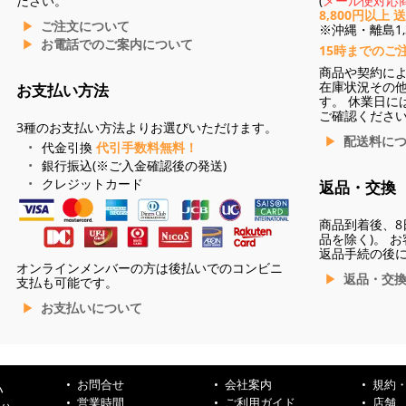
ださい。
(
メール便対応商
8,800円以上 
ご注文について
※沖縄・離島1,3
お電話でのご案内について
15時までのご
商品や契約に
在庫状況その
お支払い方法
す。 休業日に
ご確認くださ
3種のお支払い方法よりお選びいただけます。
配送料に
代金引換
代引手数料無料！
銀行振込(※ご入金確認後の発送)
クレジットカード
返品・交換
商品到着後、8
品を除く)。 
返品手続の後
オンラインメンバーの方は後払いでのコンビニ
返品・交
支払も可能です。
お支払いについて
お問合せ
会社案内
規約
ハ
営業時間
ご利用ガイド
店舗
ンハ