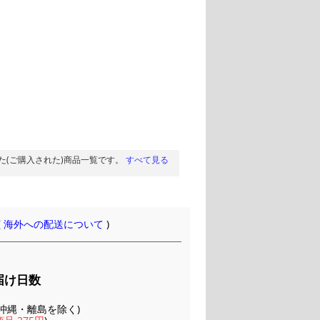
た(ご購入された)商品一覧です。
すべて見る
(
海外への配送について
)
届け日数
(※沖縄・離島を除く)