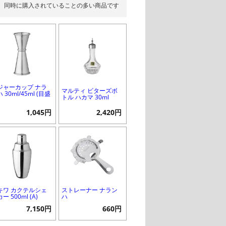
同時に購入されていることの多い商品です
ジャーカップ ナラ
マルティ ビターズボ
 30ml/45ml (目盛
トル ハカマ 30ml
1,045円
2,420円
キワ カクテルシェ
ストレーナー ナラン
ー 500ml (A)
ハ
7,150円
660円