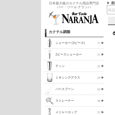
通
日本最大級のカクテル用品専門店
バー・ツール ナランハ
カクテル調製
シェーカー (3ピース)
71
2ピースシェーカー
31
ティン
22
ミキシンググラス
29
バースプーン
63
ストレーナー
49
メジャーカップ
57