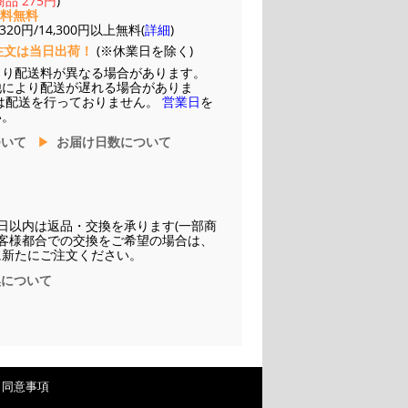
品 275円
)
送料無料
20円/14,300円以上無料(
詳細
)
注文は当日出荷！
(※休業日を除く)
より配送料が異なる場合があります。
他により配送が遅れる場合がありま
は配送を行っておりません。
営業日
を
い。
ついて
お届け日数について
日以内は返品・交換を承ります(一部商
お客様都合での交換をご希望の場合は、
に新たにご注文ください。
換について
・同意事項