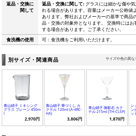
返品・交換に
返品・交換に関して:
グラスには細かな傷や気
関して
れる場合があります。容量はメーカー公称値よ
あります。弊社およびメーカーの基準で商品
品・交換の対象外となります。 交換時にはお
する場合があります。ご了承ください。
食洗機の使用
可：食洗機をご利用いただけます。
サイズや色の異な
別サイズ・関連商品
青山硝子 ミキシング
青山硝子 華づくし カ
シ
青山硝子 御影石 カク
グラス プレーン 450m
クテル 120ml (A-4RC-
ン
テル 215ml (TH-CLSP)
l
HA)
ッ
2,970円
3,806円
1,870円