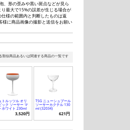
泡、形の歪みや黒い斑点などが見ら
り最大で15%の誤差が生じる場合が
の仕様の範囲内と判断したものは返
客様に商品画像の撮影と送信をお願い
る類似商品あるいは関連する商品の一覧です
ュトルッツル オリ
TSG ニューシュプール
ピック ソーサー マ
ソーサーカクテル 130
トホワイト 230ml
ml (32034)
3,520円
621円