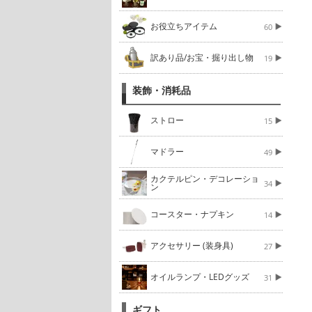
お役立ちアイテム
60
訳あり品/お宝・掘り出し物
19
装飾・消耗品
ストロー
15
マドラー
49
カクテルピン・デコレーショ
34
ン
コースター・ナプキン
14
アクセサリー (装身具)
27
オイルランプ・LEDグッズ
31
ギフト