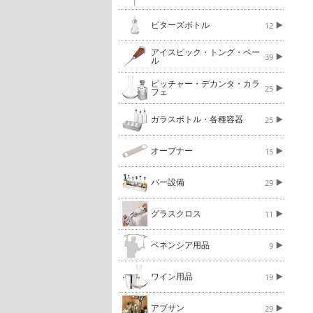
ビターズボトル
12
アイスピック・トング・ペー
39
ル
ピッチャー・デカンタ・カラ
25
フェ
ガラスボトル・各種容器
25
オープナー
15
バー設備
29
グラスクロス
11
ベネンシア用品
9
ワイン用品
19
アブサン
29