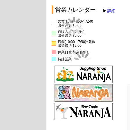
営業カレンダー
詳細
営業(店舗14:00-17:50)
出荷締切 15:00
通販のみ(店舗休)
出荷締切 15:00
店舗(10:00-17:50)+発送
出荷締切 12:00
休業日 出荷業務無し
特殊営業