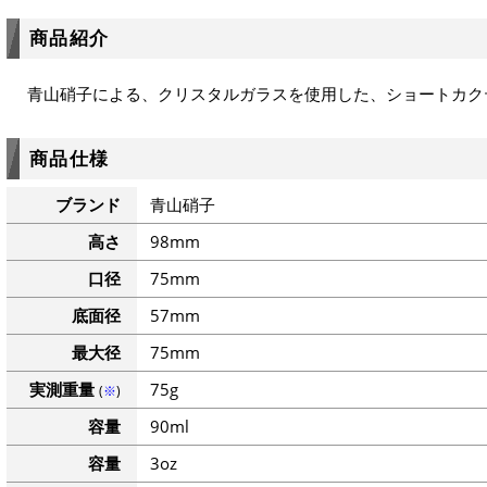
商品紹介
青山硝子による、クリスタルガラスを使用した、ショートカク
商品仕様
ブランド
青山硝子
高さ
98mm
口径
75mm
底面径
57mm
最大径
75mm
実測重量
75g
(
※
)
容量
90ml
容量
3oz