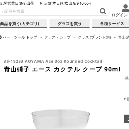
販:翌営業日(8/9)出荷
店舗
:本日休(次回 8/9 10:00-)
ログイン
商品を買う(カテゴリ)
グラスを買う
各種サービス
バー・ツール
トップ
グラス・カップ
グラス (ブランド別)
青山
バー・ツール
トップ
グラス・カップ
グラス (用途・形状別)
カク
バー・ツール
トップ
グラス・カップ
グラス (用途・形状別)
カク
青山硝子 エース カクテル クープ 90ml
青山硝子 エース カクテル クープ 90ml
#S-19253 AOYAMA Ace 3oz Rounded Cocktail
青山硝子 エース カクテル クープ 90ml
単
6