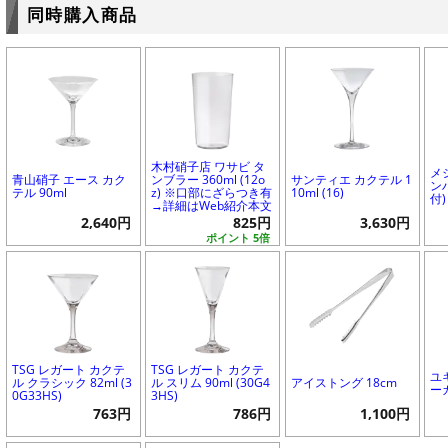
同時購入商品
木村硝子店 ワサビ タ
メ
青山硝子 エース カク
ンブラー 360ml (12o
サンティエ カクテル 1
ンハ
テル 90ml
z) ※口部にざらつき有
10ml (16)
付)
→詳細はWeb紹介本文
2,640円
825円
3,630円
ポイント 5倍
TSG レガート カクテ
TSG レガート カクテ
ユ
ル クラシック 82ml (3
ル スリム 90ml (30G4
アイストング 18cm
ーカ
0G33HS)
3HS)
763円
786円
1,100円