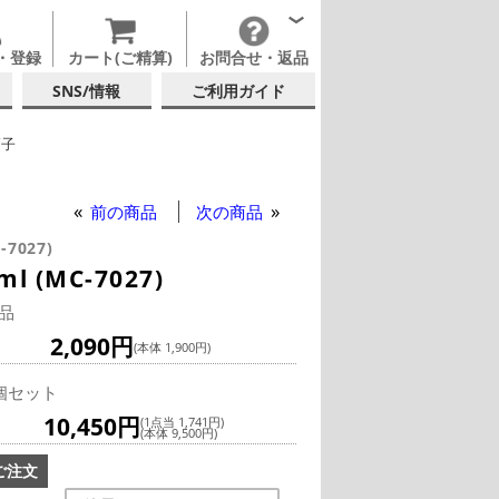
・登録
カート(ご精算)
お問合せ・返品
SNS/情報
ご利用ガイド
硝子
ョットグラス
前の商品
次の商品
-7027)
(MC-7027)
品
2,090円
(本体 1,900円)
個セット
10,450円
(1点当 1,741円)
(本体 9,500円)
ご注文