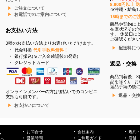
8,800円以上 
ご注文について
※沖縄・離島1,3
お電話でのご案内について
15時までのご
商品や契約に
在庫状況その
お支払い方法
す。 休業日に
ご確認くださ
3種のお支払い方法よりお選びいただけます。
配送料に
代金引換
代引手数料無料！
銀行振込(※ご入金確認後の発送)
クレジットカード
返品・交換
商品到着後、8
品を除く)。 
返品手続の後
オンラインメンバーの方は後払いでのコンビニ
返品・交
支払も可能です。
お支払いについて
お問合せ
会社案内
規約
ハ
営業時間
ご利用ガイド
店舗
ンハ