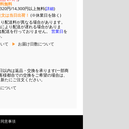
送料無料
20円/14,300円以上無料(
詳細
)
注文は当日出荷！
(※休業日を除く)
より配送料が異なる場合があります。
他により配送が遅れる場合がありま
は配送を行っておりません。
営業日
を
い。
ついて
お届け日数について
日以内は返品・交換を承ります(一部商
お客様都合での交換をご希望の場合は、
に新たにご注文ください。
換について
・同意事項