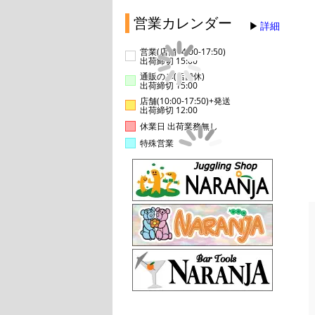
営業カレンダー
詳細
営業(店舗14:00-17:50)
出荷締切 15:00
通販のみ(店舗休)
出荷締切 15:00
店舗(10:00-17:50)+発送
出荷締切 12:00
休業日 出荷業務無し
特殊営業