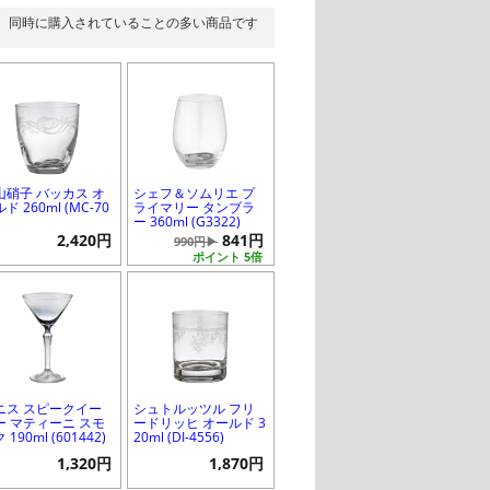
同時に購入されていることの多い商品です
山硝子 バッカス オ
シェフ＆ソムリエ プ
ド 260ml (MC-70
ライマリー タンブラ
)
ー 360ml (G3322)
2,420円
841円
990円▶
ポイント 5倍
ニス スピークイー
シュトルッツル フリ
ー マティーニ スモ
ードリッヒ オールド 3
 190ml (601442)
20ml (DI-4556)
1,320円
1,870円