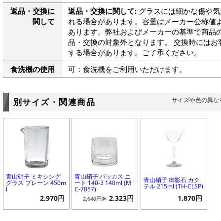
返品・交換に
返品・交換に関して:
グラスには細かな傷や気
関して
れる場合があります。容量はメーカー公称値よ
あります。弊社およびメーカーの基準で商品
品・交換の対象外となります。 交換時にはお
する場合があります。ご了承ください。
食洗機の使用
可：食洗機をご利用いただけます。
サイズや色の異な
別サイズ・関連商品
青山硝子 ミキシング
青山硝子 バッカス ニ
青山硝子 御影石 カク
グラス プレーン 450m
ート 140-3 140ml (M
テル 215ml (TH-CLSP)
l
C-7057)
2,970円
2,323円
1,870円
2,640円▶