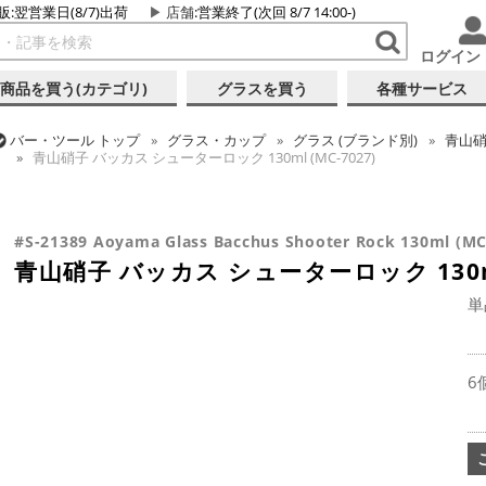
販:翌営業日(8/7)出荷
店舗
:営業終了(次回 8/7 14:00-)
ログイン
商品を買う(カテゴリ)
グラスを買う
各種サービス
バー・ツール
トップ
グラス・カップ
グラス (ブランド別)
青山
青山硝子 バッカス シューターロック 130ml (MC-7027)
バー・ツール
トップ
グラス・カップ
グラス (用途・形状別)
シ
青山硝子 バッカス シューターロック 130ml (MC-7027)
#S-21389 Aoyama Glass Bacchus Shooter Rock 130ml (MC
青山硝子 バッカス シューターロック 130ml 
単
6