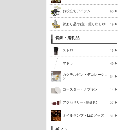
お役立ちアイテム
60
訳あり品/お宝・掘り出し物
19
装飾・消耗品
ストロー
15
マドラー
49
カクテルピン・デコレーショ
34
ン
コースター・ナプキン
14
アクセサリー (装身具)
27
オイルランプ・LEDグッズ
31
ギフト