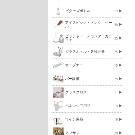
ビターズボトル
12
アイスピック・トング・ペー
39
ル
ピッチャー・デカンタ・カラ
25
フェ
ガラスボトル・各種容器
25
オープナー
15
バー設備
29
グラスクロス
11
ベネンシア用品
9
ワイン用品
19
アブサン
29