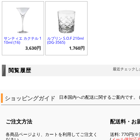
サンティエ カクテル 1
ルブリン S.O.F 210ml
10ml (16)
(DG-3565)
3,630円
1,760円
最近チェックし
閲覧履歴
ショッピングガイド
日本国内への配送に関するご案内です。 
ご注文方法
配送料・お
各商品ページより、カートを利用してご注文く
送料: 770円
ださい。
(
メール便対応商