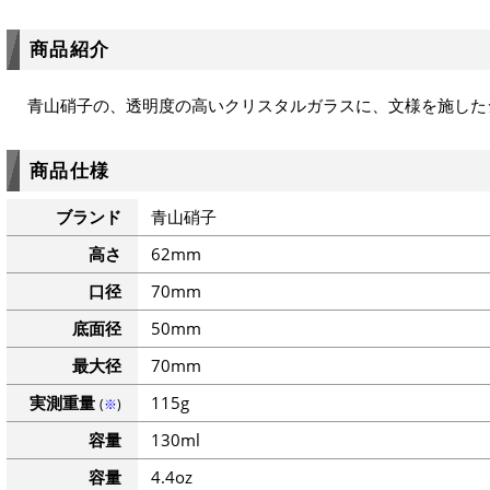
商品紹介
青山硝子の、透明度の高いクリスタルガラスに、文様を施した
商品仕様
ブランド
青山硝子
高さ
62mm
口径
70mm
底面径
50mm
最大径
70mm
実測重量
115g
(
※
)
容量
130ml
容量
4.4oz