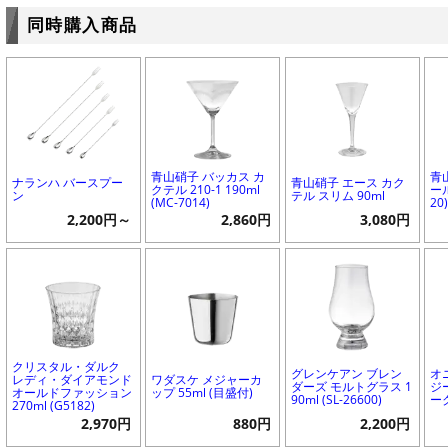
同時購入商品
青山硝子 バッカス カ
青
ナランハ バースプー
青山硝子 エース カク
クテル 210-1 190ml
ール
ン
テル スリム 90ml
(MC-7014)
20
2,200円～
2,860円
3,080円
クリスタル・ダルク
グレンケアン ブレン
オ
レディ・ダイアモンド
ワダスケ メジャーカ
ダーズ モルトグラス 1
ジ
オールドファッション
ップ 55ml (目盛付)
90ml (SL-26600)
ーク
270ml (G5182)
2,970円
880円
2,200円