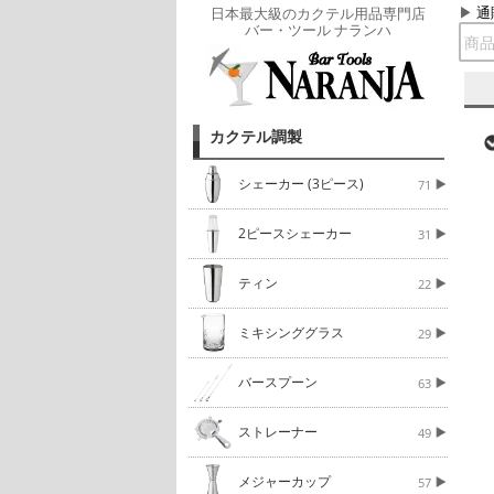
通
日本最大級のカクテル用品専門店
バー・ツール ナランハ
カクテル調製
シェーカー (3ピース)
71
2ピースシェーカー
31
ティン
22
ミキシンググラス
29
バースプーン
63
ストレーナー
49
メジャーカップ
57