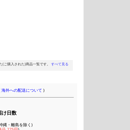
た(ご購入された)商品一覧です。
すべて見る
(
海外への配送について
)
届け日数
(※沖縄・離島を除く)
品 275円
)