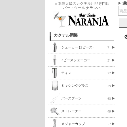
通
日本最大級のカクテル用品専門店
バー・ツール ナランハ
カクテル調製
シェーカー (3ピース)
71
2ピースシェーカー
31
ティン
22
ミキシンググラス
29
バースプーン
63
ストレーナー
49
メジャーカップ
57