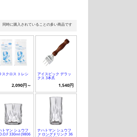
同時に購入されていることの多い商品です
ラスクロス トレシ
アイスピック デラッ
クス 3本爪
2,090円～
1,540円
ハトマン シュウフ
ナハトマン シュウフ
D.O.F 330ml (9806
ァ ロングドリンク 36