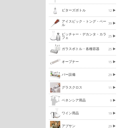
ビターズボトル
12
アイスピック・トング・ペー
39
ル
ピッチャー・デカンタ・カラ
25
フェ
ガラスボトル・各種容器
25
オープナー
15
バー設備
29
グラスクロス
11
ベネンシア用品
9
ワイン用品
19
アブサン
29