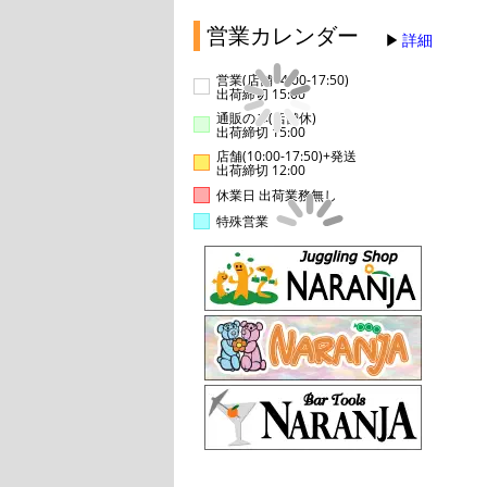
営業カレンダー
詳細
営業(店舗14:00-17:50)
出荷締切 15:00
通販のみ(店舗休)
出荷締切 15:00
店舗(10:00-17:50)+発送
出荷締切 12:00
休業日 出荷業務無し
特殊営業