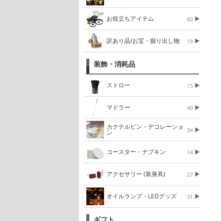
お役立ちアイテム
60
訳あり品/お宝・掘り出し物
19
装飾・消耗品
ストロー
15
マドラー
49
カクテルピン・デコレーショ
34
ン
コースター・ナプキン
14
アクセサリー (装身具)
27
オイルランプ・LEDグッズ
31
ギフト