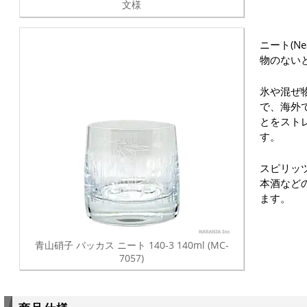
文様
ニート(N
物のない
氷や混ぜ
で、海外
とをスト
す。
スピリッ
本酒など
ます。
青山硝子 バッカス ニート 140-3 140ml (MC-
7057)