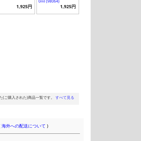
0ml (98064)
1,925円
1,925円
た(ご購入された)商品一覧です。
すべて見る
(
海外への配送について
)