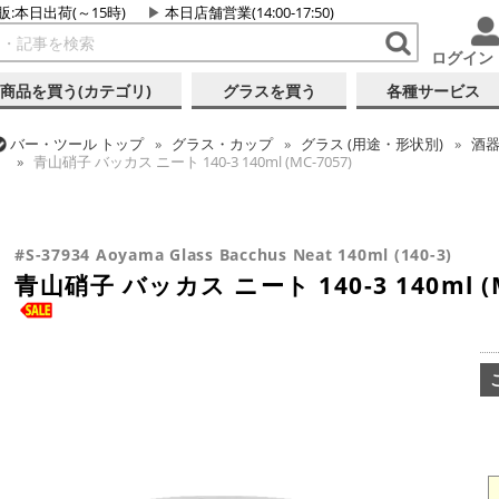
販:本日出荷(～15時)
本日店舗営業(14:00-17:50)
ログイン
商品を買う(カテゴリ)
グラスを買う
各種サービス
バー・ツール
トップ
グラス・カップ
グラス (用途・形状別)
酒器
青山硝子 バッカス ニート 140-3 140ml (MC-7057)
バー・ツール
トップ
グラス・カップ
グラス (ブランド別)
青山
バー・ツール
トップ
グラス・カップ
グラス (用途・形状別)
ロ
青山硝子 バッカス ニート 140-3 140ml (MC-7057)
青山硝子 バッカス ニート 140-3 140ml (MC-7057)
#S-37934 Aoyama Glass Bacchus Neat 140ml (140-3)
青山硝子 バッカス ニート 140-3 140ml (M