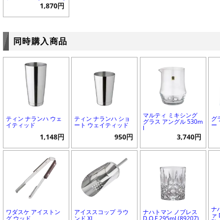
1,870円
同時購入商品
マルティ ミキシング
ティン ナランハ ウェ
ティン ナランハ ショ
グ
グラス アングル 530m
イティッド
ート ウェイティッド
ー
l
1,148円
950円
3,740円
ナ
ワダスケ アイストン
アイススコップ ラウ
ナハトマン ノブレス
ァ 
グ ウッド
ンド XL
D.O.F 295ml (89207)