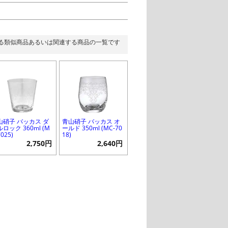
る類似商品あるいは関連する商品の一覧です
山硝子 バッカス ダ
青山硝子 バッカス オ
ロック 360ml (M
ールド 350ml (MC-70
7025)
18)
2,750円
2,640円