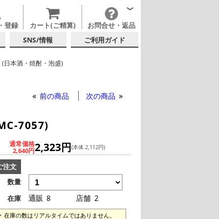
・登録
カート(ご精算)
お問合せ・返品
SNS/情報
ご利用ガイド
 (日本酒・焼酎・泡盛)
硝子
ックグラス
前の商品
次の商品
C-7057)
通常価格
2,323円
(本体 2,112円)
2,640円
ご注文
数量
通販
8
店舗
2
在庫
在庫の数はリアルタイムではありません。