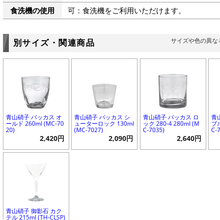
食洗機の使用
可：食洗機をご利用いただけます。
サイズや色の異な
別サイズ・関連商品
青山硝子 バッカス オ
青山硝子 バッカス シ
青山硝子 バッカス ロ
青
ールド 260ml (MC-70
ューターロック 130ml
ック 280-4 280ml (M
ブル
20)
(MC-7027)
C-7035)
C-
2,420円
2,090円
2,640円
青山硝子 御影石 カク
テル 215ml (TH-CLSP)