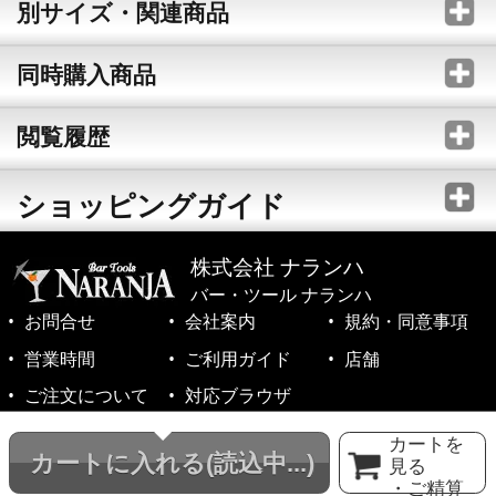
別サイズ・関連商品
同時購入商品
閲覧履歴
ショッピングガイド
株式会社 ナランハ
バー・ツール ナランハ
お問合せ
会社案内
規約・同意事項
営業時間
ご利用ガイド
店舗
ご注文について
対応ブラウザ
©1999-2026 NARANJA Inc. All Rights Reserved.
カートを
カートに入れる
(読込中...)
見る
・ご精算