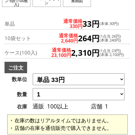
ン 6折 (100枚
展開図
ン
入)
通常価格
33円
単品
(本体 30円)
330円
通常価格
264円
(1点当 26円)
10袋セット
2,640円
(本体 240円)
通常価格
2,310円
(1点当 23円)
ケース(100入)
23,100円
(本体 2,100円)
ご注文
数単位
数量
通販
100以上
店舗
1
在庫
在庫の数はリアルタイムではありません。
店舗の在庫を通信販売で購入できません。