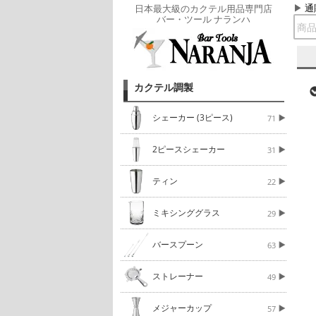
通
日本最大級のカクテル用品専門店
バー・ツール ナランハ
カクテル調製
シェーカー (3ピース)
71
2ピースシェーカー
31
ティン
22
ミキシンググラス
29
バースプーン
63
ストレーナー
49
メジャーカップ
57