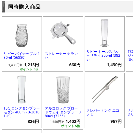
同時購入商品
リビー トールスペシ
T
リビー パイナップル 4
ストレーナー ナラン
ャリティ 355ml (382
ジ
80ml (56880)
ハ
8)
(B
1,215円
660円
1,430円
1,430円▶
ポイント 5倍
TSG ロングタンブラー
アルコロック ブロー
クレバートング エコ
ナ
モダン 400ml (B-2610
ドウェイ タンブラー 3
ノミー
D.
1HS)
80ml (7255)
826円
1,402円
957円
1,650円▶
ポイント 5倍