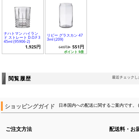
ナハトマン ハイラン
リビー グラスカン 47
ド ストレート D.O.F 3
3ml (209)
45ml (95906-2)
1,925円
551円
649円▶
ポイント 5倍
最近チェックし
閲覧履歴
ショッピングガイド
日本国内への配送に関するご案内です。 
ご注文方法
配送料・お