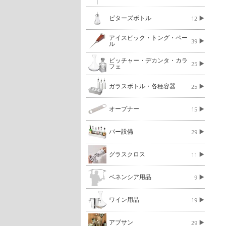
ビターズボトル
12
アイスピック・トング・ペー
39
ル
ピッチャー・デカンタ・カラ
25
フェ
ガラスボトル・各種容器
25
オープナー
15
バー設備
29
グラスクロス
11
ベネンシア用品
9
ワイン用品
19
アブサン
29