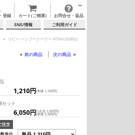
・登録
カート(ご精算)
お問合せ・返品
SNS/情報
ご利用ガイド
ー
リビー バンブークーラー 473ml (32802)
リンズグラス
ロピカル・ティキカクテル
前の商品
次の商品
品
1,210円
(本体 1,100円)
個セット
6,050円
(1点当 1,007円)
(本体 5,500円)
ご注文
数単位