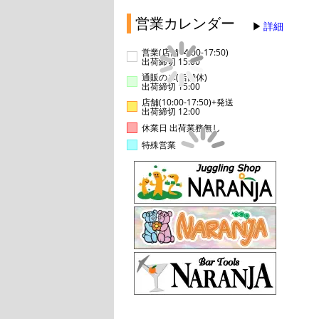
営業カレンダー
詳細
営業(店舗14:00-17:50)
出荷締切 15:00
通販のみ(店舗休)
出荷締切 15:00
店舗(10:00-17:50)+発送
出荷締切 12:00
休業日 出荷業務無し
特殊営業