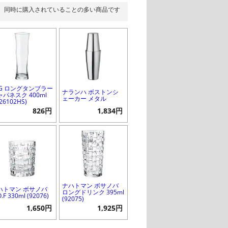
同時に購入されていることの多い商品です
SG ロングタンブラー
ナランハ ボストンシ
ャパネスク 400ml
ェーカー メタル
-26102HS)
826円
1,834円
ナハトマン ボサノバ
ハトマン ボサノバ
ロングドリンク 395ml
O.F 330ml (92076)
(92075)
1,650円
1,925円