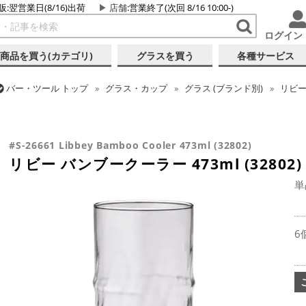
販:翌営業日(8/16)出荷
店舗
:営業終了(次回 8/16 10:00-)
ログイン
商品を買う(カテゴリ)
グラスを買う
各種サービス
バー・ツール
トップ
グラス・カップ
グラス (ブランド別)
リビ
バー・ツール
トップ
グラス・カップ
グラス (用途・形状別)
コ
バー・ツール
トップ
グラス・カップ
グラス (用途・形状別)
ト
リビー バンブークーラー 473ml (32802)
リビー バンブークーラー 473ml (32802)
#S-26661 Libbey Bamboo Cooler 473ml (32802)
リビー バンブークーラー 473ml (32802)
単
6