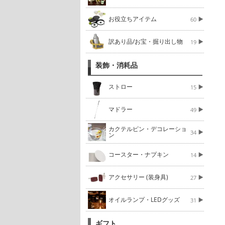
お役立ちアイテム
60
訳あり品/お宝・掘り出し物
19
装飾・消耗品
ストロー
15
マドラー
49
カクテルピン・デコレーショ
34
ン
コースター・ナプキン
14
アクセサリー (装身具)
27
オイルランプ・LEDグッズ
31
ギフト