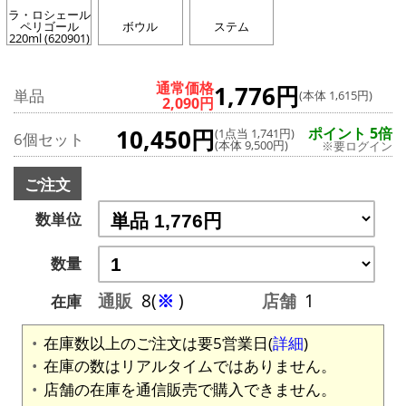
ラ・ロシェール
ペリゴール
ボウル
ステム
220ml (620901)
通常価格
1,776円
単品
(本体 1,615円)
2,090円
10,450円
ポイント 5倍
(1点当 1,741円)
6個セット
(本体 9,500円)
※要ログイン
ご注文
数単位
数量
通販
8(
※
)
店舗
1
在庫
在庫数以上のご注文は要5営業日(
詳細
)
在庫の数はリアルタイムではありません。
店舗の在庫を通信販売で購入できません。