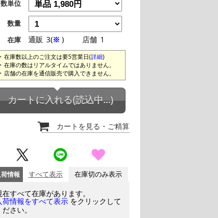
数単位
数量
通販
3(
※
)
店舗
1
在庫
在庫数以上のご注文は要5営業日(
詳細
)
在庫の数はリアルタイムではありません。
店舗の在庫を通信販売で購入できません。
カートに入れる
(読込中...)
カートを見る
・ご精算
入荷情報
すべて表示
在庫切のみ表示
現在すべて在庫があります。
をクリックして
入荷情報をすべて表示
ください。