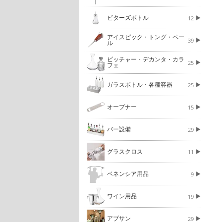
ビターズボトル
12
アイスピック・トング・ペー
39
ル
ピッチャー・デカンタ・カラ
25
フェ
ガラスボトル・各種容器
25
オープナー
15
バー設備
29
グラスクロス
11
ベネンシア用品
9
ワイン用品
19
アブサン
29