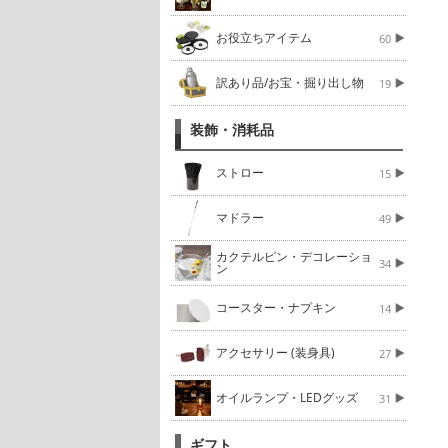
お役立ちアイテム
60
訳あり品/お宝・掘り出し物
19
装飾・消耗品
ストロー
15
マドラー
49
カクテルピン・デコレーショ
34
ン
コースター・ナプキン
14
アクセサリー (装身具)
27
オイルランプ・LEDグッズ
31
ギフト