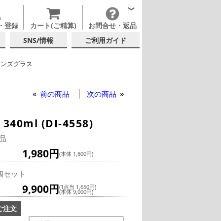
・登録
カート(ご精算)
お問合せ・返品
SNS/情報
ご利用ガイド
リンズグラス
トルッツル
前の商品
次の商品
l (DI-4558)
品
1,980円
(本体 1,800円)
個セット
9,900円
(1点当 1,650円)
(本体 9,000円)
ご注文