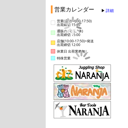
営業カレンダー
詳細
営業(店舗14:00-17:50)
出荷締切 15:00
通販のみ(店舗休)
出荷締切 15:00
店舗(10:00-17:50)+発送
出荷締切 12:00
休業日 出荷業務無し
特殊営業