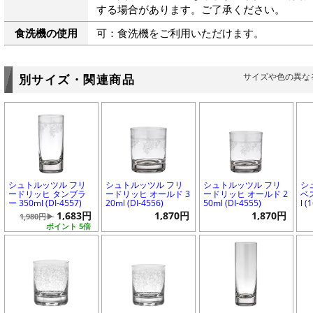
する場合があります。ご了承ください。
食洗機の使用
可：食洗機をご利用いただけます。
サイズや色の異な
別サイズ・関連商品
シュトルッツル フリ
シュトルッツル フリ
シュトルッツル フリ
シ
ードリッヒ タンブラ
ードリッヒ オールド 3
ードリッヒ オールド 2
ベ
ー 350ml (DI-4557)
20ml (DI-4556)
50ml (DI-4555)
l (
1,683円
1,870円
1,870円
1,980円▶
ポイント 5倍