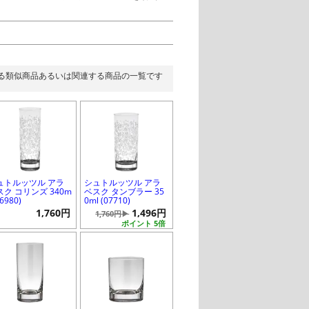
る類似商品あるいは関連する商品の一覧です
ュトルッツル アラ
シュトルッツル アラ
スク コリンズ 340m
ベスク タンブラー 35
16980)
0ml (07710)
1,760円
1,496円
1,760円▶
ポイント 5倍