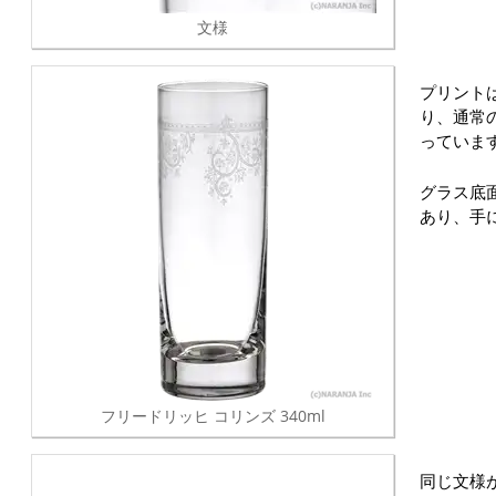
文様
プリント
り、通常
っていま
グラス底
あり、手
フリードリッヒ コリンズ 340ml
同じ文様