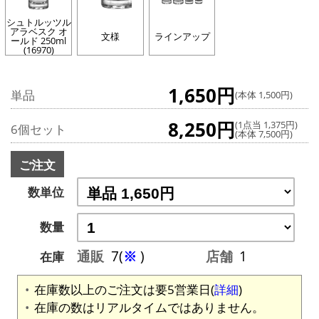
シュトルッツル
アラベスク オ
文様
ラインアップ
ールド 250ml
(16970)
1,650円
単品
(本体 1,500円)
8,250円
(1点当 1,375円)
6個セット
(本体 7,500円)
ご注文
数単位
数量
通販
7(
※
)
店舗
1
在庫
在庫数以上のご注文は要5営業日(
詳細
)
在庫の数はリアルタイムではありません。