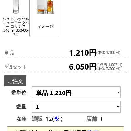
シュトルッツル
ニューヨークバ
ー コリンズ
イメージ
340ml (350-00-
13)
1,210円
単品
(本体 1,100円)
6,050円
(1点当 1,007円)
6個セット
(本体 5,500円)
ご注文
数単位
数量
通販
12(
※
)
店舗
1
在庫