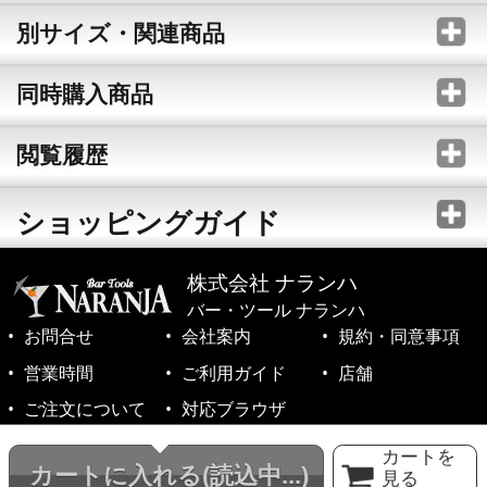
別サイズ・関連商品
同時購入商品
閲覧履歴
ショッピングガイド
株式会社 ナランハ
バー・ツール ナランハ
お問合せ
会社案内
規約・同意事項
営業時間
ご利用ガイド
店舗
ご注文について
対応ブラウザ
©1999-2026 NARANJA Inc. All Rights Reserved.
カートを
カートに入れる
(読込中...)
見る