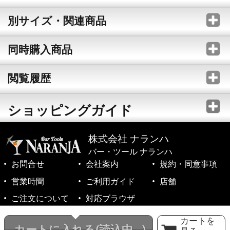
別サイズ・関連商品
同時購入商品
閲覧履歴
ショッピングガイド
株式会社 ナランハ
バー・ツール ナランハ
お問合せ
会社案内
規約・同意事項
営業時間
ご利用ガイド
店舗
ご注文について
対応ブラウザ
©1999-2026 NARANJA Inc. All Rights Reserved.
カートを
カートに入れる
(読込中...)