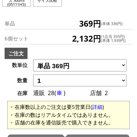
ズ 300ml
サイズ比較
(05111HS)
369円
単品
(本体 336円)
2,132円
(1点当 355円)
6個セット
(本体 1,939円)
ご注文
数単位
数量
通販
28(
※
)
店舗
2
在庫
在庫数以上のご注文は要5営業日(
詳細
)
在庫の数はリアルタイムではありません。
店舗の在庫を通信販売で購入できません。