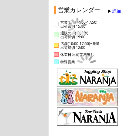
営業カレンダー
詳細
営業(店舗14:00-17:50)
出荷締切 15:00
通販のみ(店舗休)
出荷締切 15:00
店舗(10:00-17:50)+発送
出荷締切 12:00
休業日 出荷業務無し
特殊営業