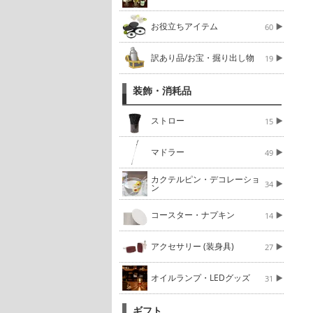
お役立ちアイテム
60
訳あり品/お宝・掘り出し物
19
装飾・消耗品
ストロー
15
マドラー
49
カクテルピン・デコレーショ
34
ン
コースター・ナプキン
14
アクセサリー (装身具)
27
オイルランプ・LEDグッズ
31
ギフト