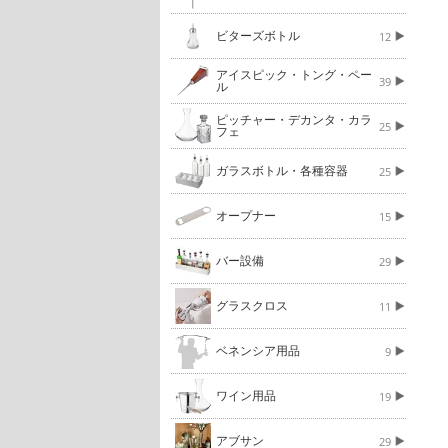
ビターズボトル
12
アイスピック・トング・ペー
39
ル
ピッチャー・デカンタ・カラ
25
フェ
ガラスボトル・各種容器
25
オープナー
15
バー設備
29
グラスクロス
11
ベネンシア用品
9
ワイン用品
19
アブサン
29