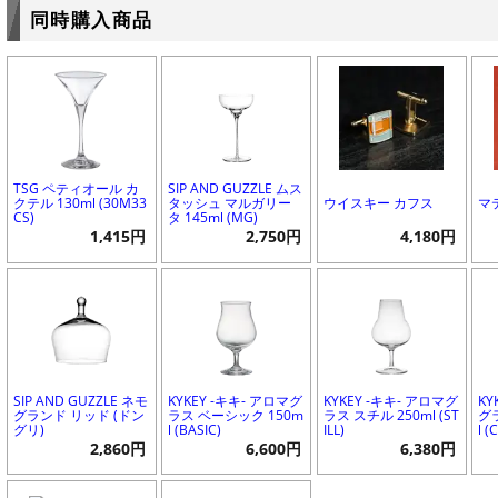
同時購入商品
TSG ペティオール カ
SIP AND GUZZLE ムス
クテル 130ml (30M33
タッシュ マルガリー
ウイスキー カフス
マ
CS)
タ 145ml (MG)
1,415円
2,750円
4,180円
SIP AND GUZZLE ネモ
KYKEY -キキ- アロマグ
KYKEY -キキ- アロマグ
KY
グランド リッド (ドン
ラス ベーシック 150m
ラス スチル 250ml (ST
グラ
グリ)
l (BASIC)
ILL)
l 
2,860円
6,600円
6,380円