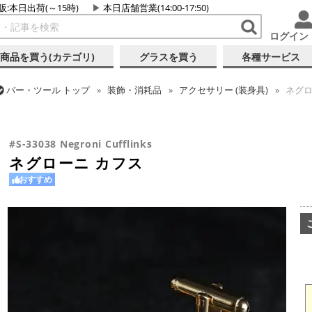
販:本日出荷(～15時)
本日店舗営業(14:00-17:50)
ログイン
商品を買う(カテゴリ)
グラスを買う
各種サービス
バー・ツール
トップ
装飾・消耗品
アクセサリー (装身具)
ネグロ
バー・ツール
トップ
ギフト
ギフト向け各種アイテム
ネグローニ
#S-33038 Negroni Cufflinks
ネグローニ カフス
おすすめ