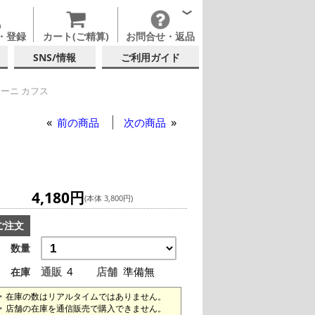
・登録
カート(ご精算)
お問合せ・返品
SNS/情報
ご利用ガイド
ーニ カフス
 カフス
前の商品
次の商品
4,180円
(本体 3,800円)
ご注文
数量
通販
4
店舗
準備無
在庫
在庫の数はリアルタイムではありません。
店舗の在庫を通信販売で購入できません。