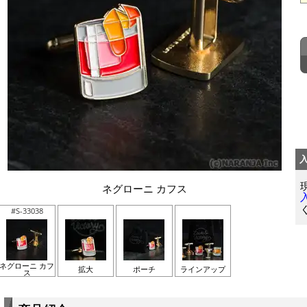
ネグローニ カフス
#S-33038
ネグローニ カフ
拡大
ポーチ
ラインアップ
ス