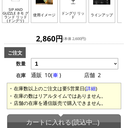
SIP AND
GUZZLE ネモ グ
ドングリ リッ
SI
使用イメージ
ラインアップ
ランド リッド
ド
G
(ドングリ)
2,860円
(本体 2,600円)
ご注文
数量
通販
10(
※
)
店舗
2
在庫
在庫数以上のご注文は要5営業日(
詳細
)
在庫の数はリアルタイムではありません。
店舗の在庫を通信販売で購入できません。
カートに入れる
(読込中...)