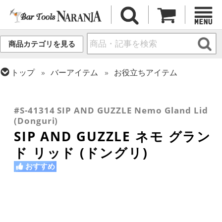
商品カテゴリを見る
トップ
バーアイテム
お役立ちアイテム
トップ
グラス・カップ
グラス (用途・形状別)
トップ
グラス・カップ
グラス (ブランド別)
トップ
グラス・カップ
グラス (用途・形状別)
ウイスキー
トップ
グラス・カップ
グラス (用途・形状別)
SIP AND GUZZLE
テイスティンググラス
酒器 (日本酒・焼酎・泡盛)
#S-41314 SIP AND GUZZLE Nemo Gland Lid
(Donguri)
SIP AND GUZZLE ネモ グラン
ド リッド (ドングリ)
おすすめ