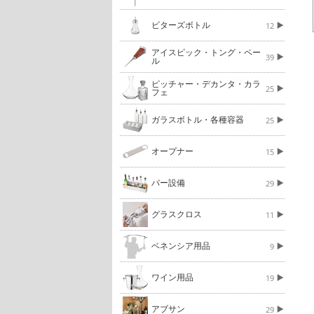
ビターズボトル
12
アイスピック・トング・ペー
39
ル
ピッチャー・デカンタ・カラ
25
フェ
ガラスボトル・各種容器
25
オープナー
15
バー設備
29
グラスクロス
11
ベネンシア用品
9
ワイン用品
19
アブサン
29