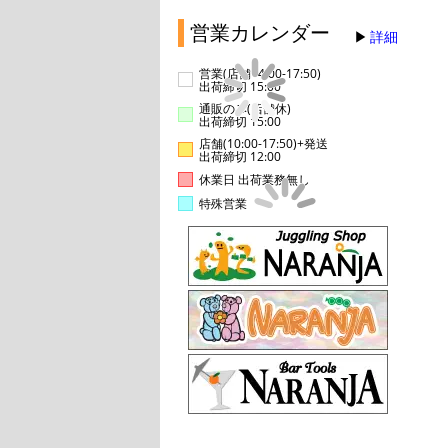
営業カレンダー
詳細
営業(店舗14:00-17:50)
出荷締切 15:00
通販のみ(店舗休)
出荷締切 15:00
店舗(10:00-17:50)+発送
出荷締切 12:00
休業日 出荷業務無し
特殊営業