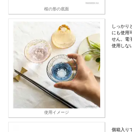
桜の形の底面
しっかりと
にも使用
せん。電
使用しな
使用イメージ
個箱入り