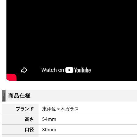
商品仕様
ブランド
東洋佐々木ガラス
高さ
54mm
口径
80mm