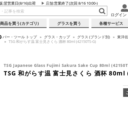
販:翌営業日(8/16)出荷
店舗
:営業終了(次回 8/16 10:00-)
ログイン
商品を買う(カテゴリ)
グラスを買う
各種サービス
バー・ツール
トップ
グラス・カップ
グラス (ブランド別)
東洋
TSG 和がらす温 富士見さくら 酒杯 80ml (42150TS-G)
バー・ツール
トップ
ギフト
ギフト向け各種アイテム
TSG 和がら
バー・ツール
トップ
グラス・カップ
グラス (用途・形状別)
酒器
TSG 和がらす温 富士見さくら 酒杯 80ml (42150TS-G)
TSG Japanese Glass Fujimi Sakura Sake Cup 80ml (42150T
TSG 和がらす温 富士見さくら 酒杯 80ml (4