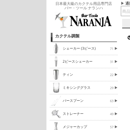
通
日本最大級のカクテル用品専門店
バー・ツール ナランハ
カクテル調製
シェーカー (3ピース)
71
2ピースシェーカー
31
ティン
22
ミキシンググラス
29
バースプーン
63
ストレーナー
49
メジャーカップ
57