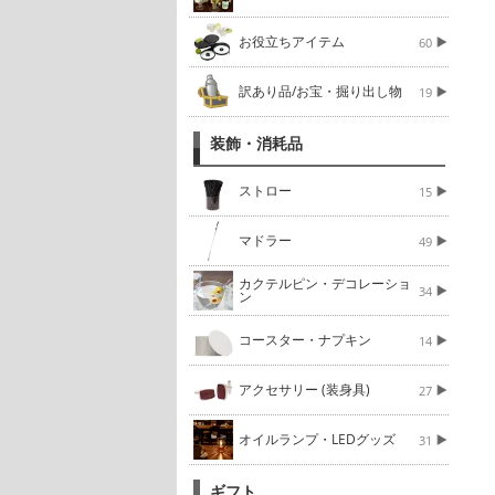
お役立ちアイテム
60
訳あり品/お宝・掘り出し物
19
装飾・消耗品
ストロー
15
マドラー
49
カクテルピン・デコレーショ
34
ン
コースター・ナプキン
14
アクセサリー (装身具)
27
オイルランプ・LEDグッズ
31
ギフト