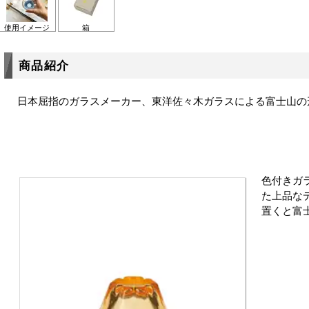
使用イメージ
箱
商品紹介
日本屈指のガラスメーカー、東洋佐々木ガラスによる富士山の
色付きガ
た上品な
置くと富