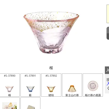
桜
#S-37890
#S-37891
#S-37892
桜
藍
琥珀
富士山の形
桜の形の底面