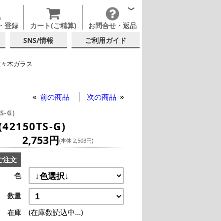
・登録
カート(ご精算)
お問合せ・返品
SNS/情報
ご利用ガイド
佐々木ガラス
す温 富士見さくら 酒杯 80ml (42150TS-G)
 (日本酒・焼酎・泡盛)
前の商品
次の商品
S-G)
2150TS-G)
2,753円
(本体 2,503円)
ご注文
色
数量
(在庫数読込中...)
在庫