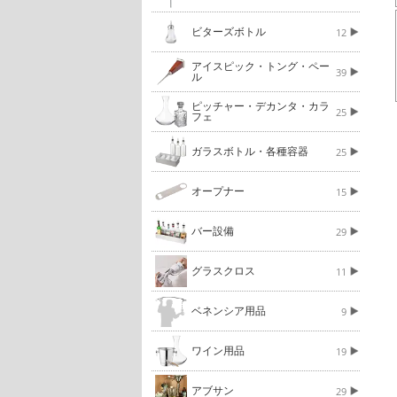
ビターズボトル
12
アイスピック・トング・ペー
39
ル
ピッチャー・デカンタ・カラ
25
フェ
ガラスボトル・各種容器
25
オープナー
15
バー設備
29
グラスクロス
11
ベネンシア用品
9
ワイン用品
19
アブサン
29