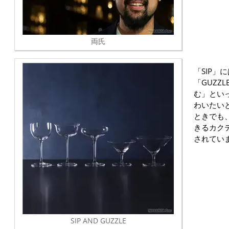
両氏
「SIP」
「GUZZ
む」とい
わいたい
ときでも
きるカク
されてい
SIP AND GUZZLE