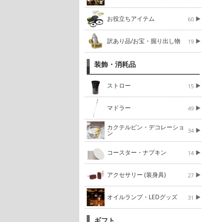
お役立ちアイテム
60
訳あり品/お宝・掘り出し物
19
装飾・消耗品
ストロー
15
マドラー
49
カクテルピン・デコレーショ
34
ン
コースター・ナプキン
14
アクセサリー (装身具)
27
オイルランプ・LEDグッズ
31
ギフト