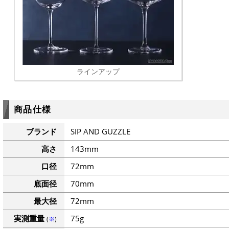
ラインアップ
商品仕様
ブランド
SIP AND GUZZLE
高さ
143mm
口径
72mm
底面径
70mm
最大径
72mm
実測重量
75g
(
※
)