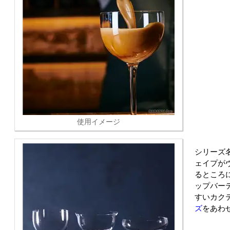
使用イメージ
シリーズ
ェイプが
るところに
ップバー
すいカク
ズ
をあわ