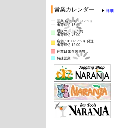
営業カレンダー
詳細
営業(店舗14:00-17:50)
出荷締切 15:00
通販のみ(店舗休)
出荷締切 15:00
店舗(10:00-17:50)+発送
出荷締切 12:00
休業日 出荷業務無し
特殊営業