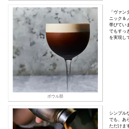
「ヴァン
ニック＆
帯びてい
でもすっ
を実現し
ボウル部
シンプル
でも、あ
ただけま