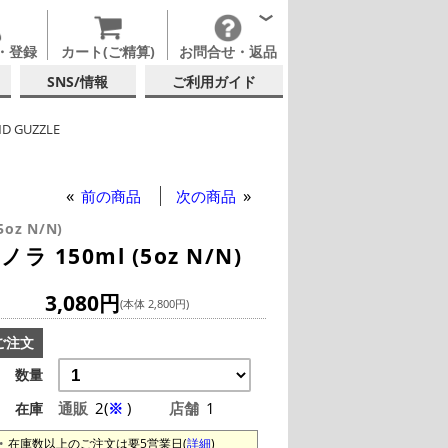
・登録
カート(ご精算)
お問合せ・返品
SNS/情報
ご利用ガイド
ND GUZZLE
テルグラス (140ml~199ml)
テルグラス (全サイズ)
前の商品
次の商品
5oz N/N)
 150ml (5oz N/N)
3,080円
(本体 2,800円)
ご注文
数量
通販
2(
※
)
店舗
1
在庫
在庫数以上のご注文は要5営業日(
詳細
)