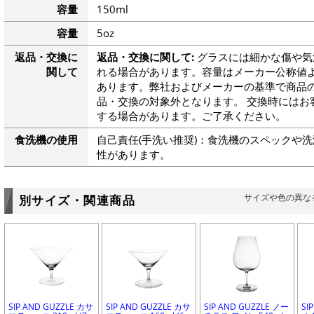
容量
150ml
容量
5oz
返品・交換に
返品・交換に関して:
グラスには細かな傷や気
関して
れる場合があります。容量はメーカー公称値よ
あります。弊社およびメーカーの基準で商品
品・交換の対象外となります。 交換時にはお
する場合があります。ご了承ください。
食洗機の使用
自己責任(手洗い推奨)：食洗機のスペックや
性があります。
サイズや色の異な
別サイズ・関連商品
SIP AND GUZZLE カサ
SIP AND GUZZLE カサ
SIP AND GUZZLE ノー
SI