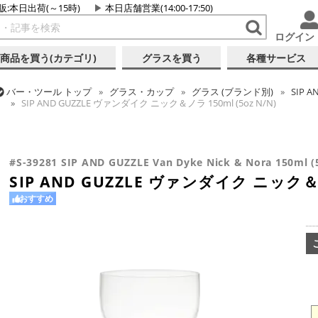
販:本日出荷(～15時)
本日店舗営業(14:00-17:50)
ログイン
商品を買う(カテゴリ)
グラスを買う
各種サービス
バー・ツール
トップ
グラス・カップ
グラス (ブランド別)
SIP A
SIP AND GUZZLE ヴァンダイク ニック＆ノラ 150ml (5oz N/N)
バー・ツール
トップ
グラス・カップ
グラス (用途・形状別)
カク
バー・ツール
トップ
グラス・カップ
グラス (用途・形状別)
カク
SIP AND GUZZLE ヴァンダイク ニック＆ノラ 150ml (5oz N/N)
SIP AND GUZZLE ヴァンダイク ニック＆ノラ 150ml (5oz N/N)
#S-39281 SIP AND GUZZLE Van Dyke Nick & Nora 150ml (
SIP AND GUZZLE ヴァンダイク ニック＆ノラ
おすすめ