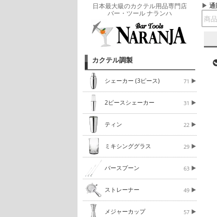
通
日本最大級のカクテル用品専門店
バー・ツール ナランハ
カクテル調製
シェーカー (3ピース)
71
2ピースシェーカー
31
ティン
22
ミキシンググラス
29
バースプーン
63
ストレーナー
49
メジャーカップ
57