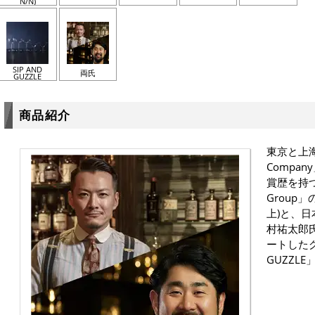
N/N)
SIP AND
両氏
GUZZLE
商品紹介
東京と上海を
Compan
賞歴を持
Group
上)と、
村祐太郎
ートしたグ
GUZZL