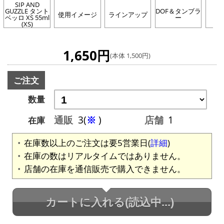
SIP AND
GUZZLE タント
DOF＆タンブラ
SI
使用イメージ
ラインアップ
ベッロ XS 55ml
ー
G
(XS)
1,650円
(本体 1,500円)
ご注文
数量
通販
3(
※
)
店舗
1
在庫
在庫数以上のご注文は要5営業日(
詳細
)
在庫の数はリアルタイムではありません。
店舗の在庫を通信販売で購入できません。
カートに入れる
(読込中...)