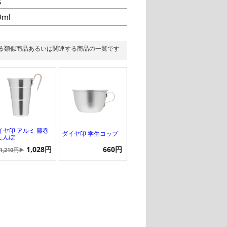
0ml
る類似商品あるいは関連する商品の一覧です
イヤ印 アルミ 籐巻
ダイヤ印 学生コップ
たんぽ
1,028円
660円
1,210円▶