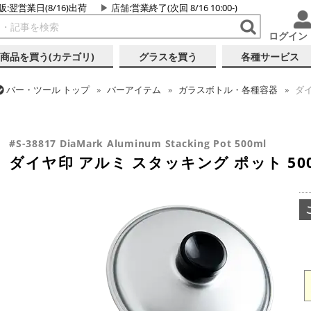
販:翌営業日(8/16)出荷
店舗
:営業終了(次回 8/16 10:00-)
ログイン
商品を買う(カテゴリ)
グラスを買う
各種サービス
バー・ツール
トップ
バーアイテム
ガラスボトル・各種容器
ダイ
バー・ツール
トップ
バーアイテム
お役立ちアイテム
ダイヤ印 ア
#S-38817 DiaMark Aluminum Stacking Pot 500ml
ダイヤ印 アルミ スタッキング ポット 500