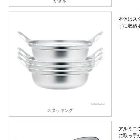
かき氷
本体はス
ずに収納
スタッキング
アルミニ
に取っ手