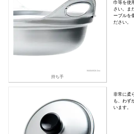
巾等を使
さい。ま
ーブルを
ださい。
持ち手
非常に柔
も、わず
います。