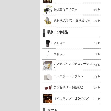
お役立ちアイテム
60
訳あり品/お宝・掘り出し物
19
装飾・消耗品
ストロー
15
マドラー
49
カクテルピン・デコレーショ
34
ン
コースター・ナプキン
14
アクセサリー (装身具)
27
オイルランプ・LEDグッズ
31
ギフト