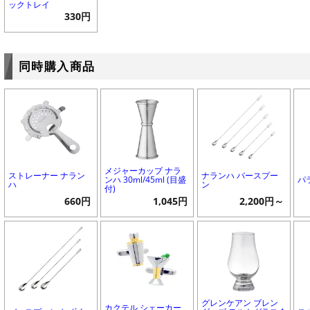
ックトレイ
330円
同時購入商品
メジャーカップ ナラ
ストレーナー ナラン
ナランハ バースプー
ンハ 30ml/45ml (目盛
パ
ハ
ン
付)
660円
1,045円
2,200円～
グレンケアン ブレン
カクテル シェーカー