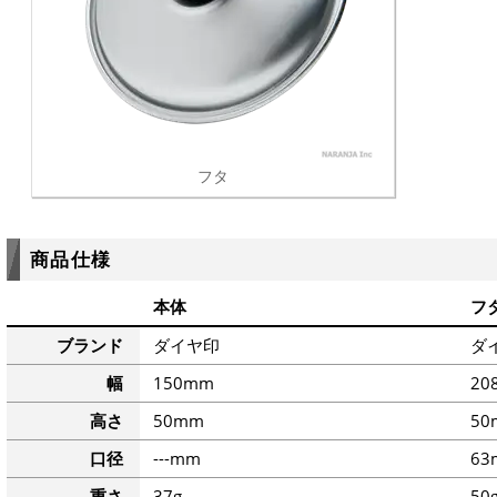
フタ
商品仕様
本体
フ
ブランド
ダイヤ印
ダ
幅
150mm
20
高さ
50mm
50
口径
---mm
63
重さ
37g
50