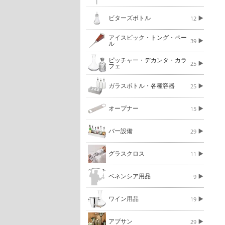
ビターズボトル
12
アイスピック・トング・ペー
39
ル
ピッチャー・デカンタ・カラ
25
フェ
ガラスボトル・各種容器
25
オープナー
15
バー設備
29
グラスクロス
11
ベネンシア用品
9
ワイン用品
19
アブサン
29