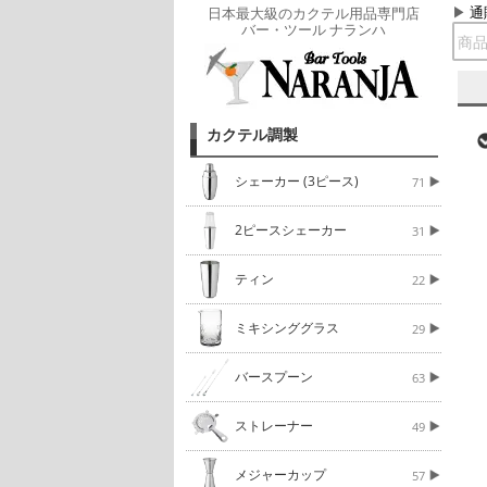
通
日本最大級のカクテル用品専門店
バー・ツール ナランハ
カクテル調製
シェーカー (3ピース)
71
2ピースシェーカー
31
ティン
22
ミキシンググラス
29
バースプーン
63
ストレーナー
49
メジャーカップ
57