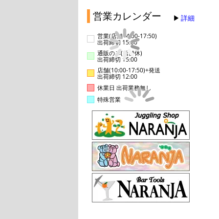
営業カレンダー
詳細
営業(店舗14:00-17:50)
出荷締切 15:00
通販のみ(店舗休)
出荷締切 15:00
店舗(10:00-17:50)+発送
出荷締切 12:00
休業日 出荷業務無し
特殊営業