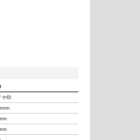
タ
イヤ印
8mm
mm
mm
g