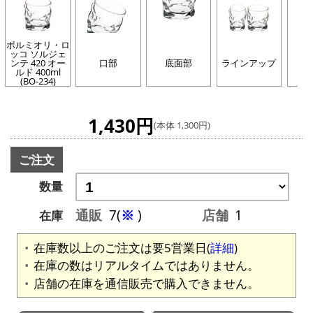
ボルミオリ・ロ
ッコ ソルジェ
ンテ 420 オー
口部
底面部
ラインアップ
ルド 400ml
(BO-234)
1,430円
(本体 1,300円)
ご注文
数量
通販
7(
※
)
店舗
1
在庫
在庫数以上のご注文は要5営業日(
詳細
)
在庫の数はリアルタイムではありません。
店舗の在庫を通信販売で購入できません。