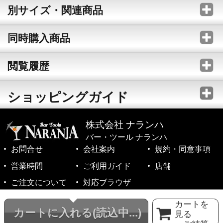
別サイズ・関連商品
同時購入商品
閲覧履歴
ショッピングガイド
株式会社 ナランハ
バー・ツール ナランハ
お問合せ
会社案内
規約・同意事項
営業時間
ご利用ガイド
店舗
ご注文について
対応ブラウザ
©1999-2026 NARANJA Inc. All Rights Reserved.
カートを
カートに入れる
(読込中...)
見る