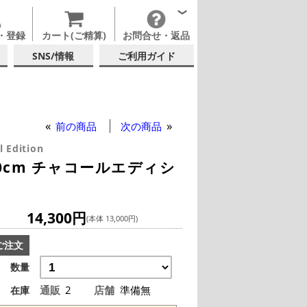
・登録
カート(ご精算)
お問合せ・返品
SNS/情報
ご利用ガイド
前の商品
次の商品
 Edition
ーン 40cm チャコールエディシ
14,300円
(本体 13,000円)
ご注文
数量
通販
2
店舗
準備無
在庫