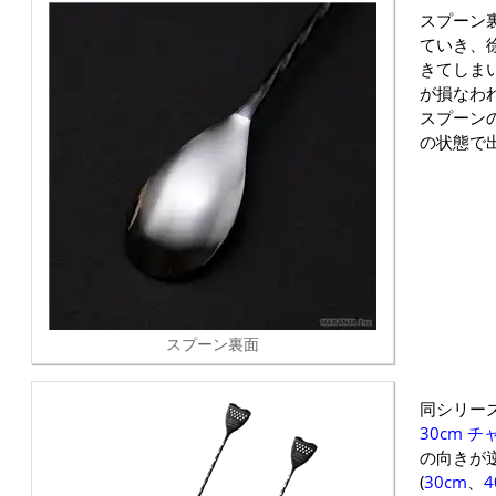
スプーン
ていき、
きてしま
が損なわ
スプーン
の状態で
スプーン裏面
同シリー
30cm 
の向きが
(
30cm
、
4