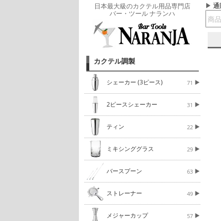
通
日本最大級のカクテル用品専門店
バー・ツール ナランハ
カクテル調製
シェーカー (3ピース)
71
2ピースシェーカー
31
ティン
22
ミキシンググラス
29
バースプーン
63
ストレーナー
49
メジャーカップ
57