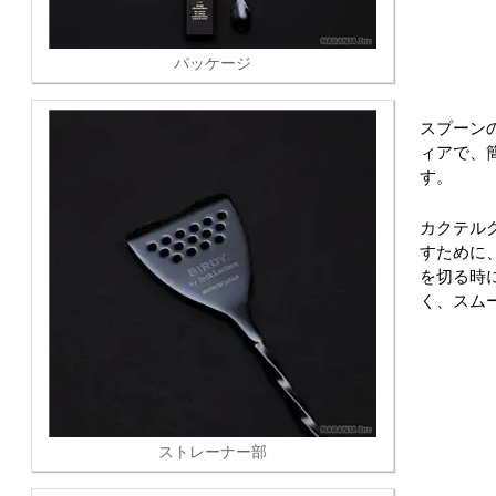
パッケージ
スプーン
ィアで、
す。
カクテル
すために
を切る時
く、スム
ストレーナー部