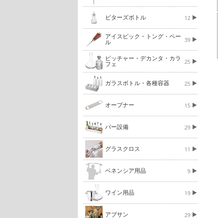
ビターズボトル
12
アイスピック・トング・ペー
39
ル
ピッチャー・デカンタ・カラ
25
フェ
ガラスボトル・各種容器
25
オープナー
15
バー設備
29
グラスクロス
11
ベネンシア用品
9
ワイン用品
19
アブサン
29