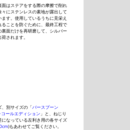
裏面はステアをする際の摩擦で削れ
徐々にステンレスの素地が露出して
います。使用しているうちに見栄え
れることを防ぐために、最終工程で
の裏面だけを再研磨して、シルバー
出荷されます。
ズ、別サイズの「
バースプーン
チャコールエディション
」と、ねじり
逆になっている左利き用の各サイズ
0cm
)もあわせてご覧ください。