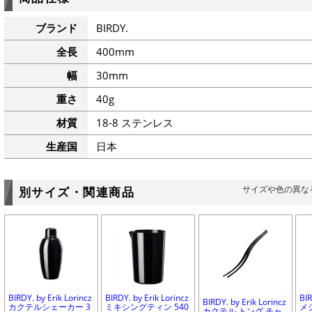
ブランド
BIRDY.
全長
400mm
幅
30mm
重さ
40g
材質
18-8 ステンレス
生産国
日本
サイズや色の異な
別サイズ・関連商品
BIRDY. by Erik Lorincz
BIRDY. by Erik Lorincz
BIR
BIRDY. by Erik Lorincz
カクテルシェーカー 3
ミキシングティン 540
メ
カクテル トング チャ