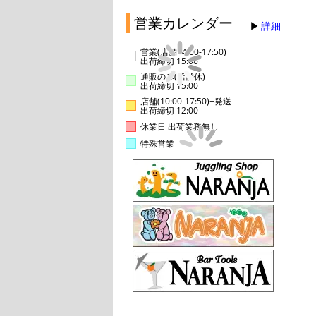
営業カレンダー
詳細
営業(店舗14:00-17:50)
出荷締切 15:00
通販のみ(店舗休)
出荷締切 15:00
店舗(10:00-17:50)+発送
出荷締切 12:00
休業日 出荷業務無し
特殊営業