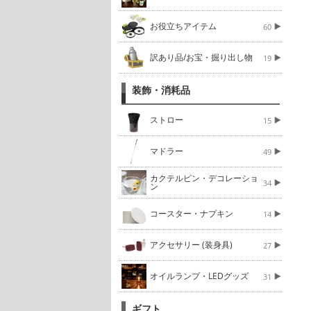
お役立ちアイテム
60
訳あり品/お宝・掘り出し物
19
装飾・消耗品
ストロー
15
マドラー
49
カクテルピン・デコレーショ
34
ン
コースター・ナプキン
14
アクセサリー (装身具)
27
オイルランプ・LEDグッズ
31
ギフト