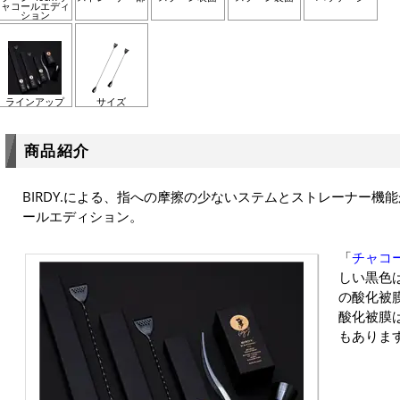
ャコールエディ
ション
ラインアップ
サイズ
商品紹介
BIRDY.による、指への摩擦の少ないステムとストレーナー機
ールエディション。
「
チャコ
しい黒色
の酸化被
酸化被膜
もありま