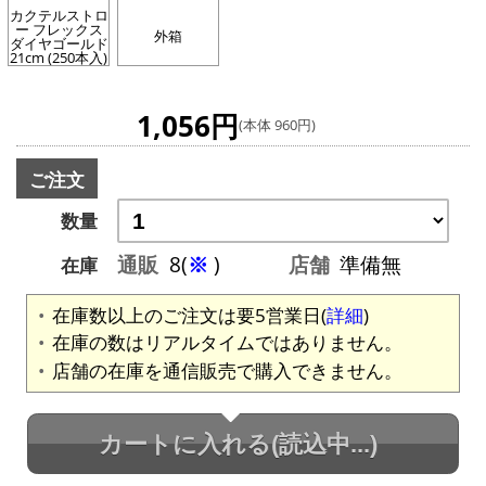
カクテルストロ
ー フレックス
外箱
ダイヤゴールド
21cm (250本入)
1,056円
(本体 960円)
ご注文
数量
通販
8(
※
)
店舗
準備無
在庫
在庫数以上のご注文は要5営業日(
詳細
)
在庫の数はリアルタイムではありません。
店舗の在庫を通信販売で購入できません。
カートに入れる
(読込中...)