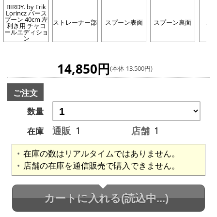
BIRDY. by Erik
Lorincz バース
プーン 40cm 左
ストレーナー部
スプーン表面
スプーン裏面
パ
利き用 チャコ
ールエディショ
ン
14,850円
(本体 13,500円)
ご注文
数量
通販
1
店舗
1
在庫
在庫の数はリアルタイムではありません。
店舗の在庫を通信販売で購入できません。
カートに入れる
(読込中...)