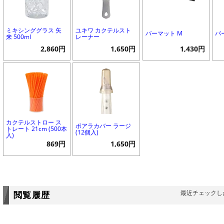
ミキシンググラス 矢
ユキワ カクテルスト
バーマット M
バ
来 500ml
レーナー
2,860円
1,650円
1,430円
カクテルストロー ス
ポアラカバー ラージ
トレート 21cm (500本
(12個入)
入)
869円
1,650円
最近チェックし
閲覧履歴