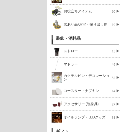
お役立ちアイテム
60
訳あり品/お宝・掘り出し物
19
装飾・消耗品
ストロー
15
マドラー
49
カクテルピン・デコレーショ
34
ン
コースター・ナプキン
14
アクセサリー (装身具)
27
オイルランプ・LEDグッズ
31
ギフト