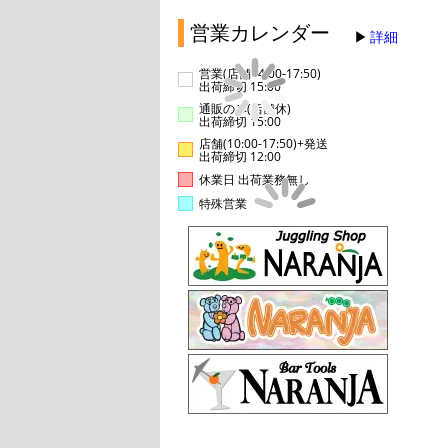
営業カレンダー
詳細
営業(店舗14:00-17:50)
出荷締切 15:00
通販のみ(店舗休)
出荷締切 15:00
店舗(10:00-17:50)+発送
出荷締切 12:00
休業日 出荷業務無し
特殊営業