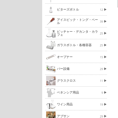
ビターズボトル
12
アイスピック・トング・ペー
39
ル
ピッチャー・デカンタ・カラ
25
フェ
ガラスボトル・各種容器
25
オープナー
15
バー設備
29
グラスクロス
11
ベネンシア用品
9
ワイン用品
19
アブサン
29