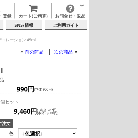
・登録
カート(ご精算)
お問合せ・返品
SNS/情報
ご利用ガイド
コレーション 45ml
前の商品
次の商品
l
品
990円
(本体 900円)
2個セット
9,460円
(1点当 787円)
(本体 8,600円)
ご注文
色