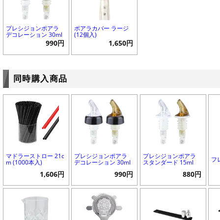
プレシジョンポアラ
ポアラカバー ラージ
デコレーション 30ml
(12個入)
990円
1,650円
同時購入商品
マドラーストロー 21c
プレシジョンポアラ
プレシジョンポアラ
フ
m (1000本入)
デコレーション 30ml
スタンダード 15ml
1,606円
990円
880円