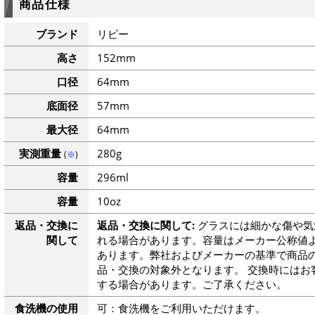
商品仕様
ブランド
リビー
高さ
152mm
口径
64mm
底面径
57mm
最大径
64mm
実測重量
280g
(
※
)
容量
296ml
容量
10oz
返品・交換に
返品・交換に関して:
グラスには細かな傷や気
関して
れる場合があります。容量はメーカー公称値よ
あります。弊社およびメーカーの基準で商品
品・交換の対象外となります。 交換時にはお
する場合があります。ご了承ください。
食洗機の使用
可：食洗機をご利用いただけます。