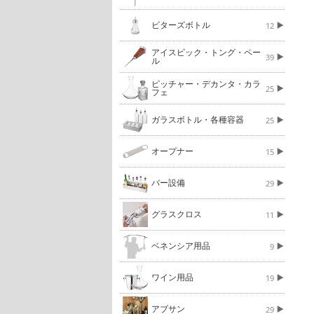
ビターズボトル
12
アイスピック・トング・ペー
39
ル
ピッチャー・デカンタ・カラ
25
フェ
ガラスボトル・各種容器
25
オープナー
15
バー設備
29
グラスクロス
11
ベネンシア用品
9
ワイン用品
19
アブサン
29