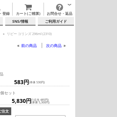
・登録
カート(ご精算)
お問合せ・返品
SNS/情報
ご利用ガイド
ー
リビー コリンズ 296ml (2310)
リンズグラス
リビー コリンズ 296ml (2310)
前の商品
次の商品
品
583円
(本体 530円)
2個セット
5,830円
(1点当 485円)
(本体 5,300円)
ご注文