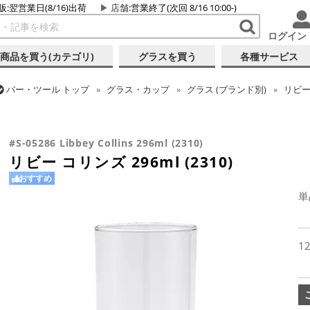
販:翌営業日(8/16)出荷
店舗
:営業終了(次回 8/16 10:00-)
ログイン
商品を買う(カテゴリ)
グラスを買う
各種サービス
バー・ツール
トップ
グラス・カップ
グラス (ブランド別)
リビ
バー・ツール
トップ
グラス・カップ
グラス (用途・形状別)
コ
#S-05286 Libbey Collins 296ml (2310)
リビー コリンズ 296ml (2310)
おすすめ
単
1