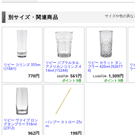
サイズや色の異な
別サイズ・関連商品
リビー ジブラルタル
リビー カラット タン
リビー コリンズ 355m
リ
アメリカンコリンズ 4
ブラー 420ml (92677
l (1661)
ラー
14ml (15244)
4)
770円
561円
1,309円
660円▶
1,540円▶
ポイント 5倍
ポイント 5倍
リビー ヴァイブ ロン
バンブー ストロー 25c
グタンブラー 518ml
m
(2312)
962円
198円