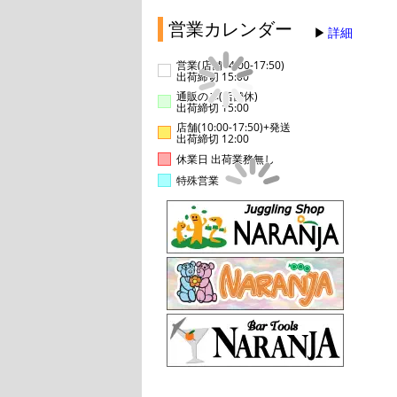
営業カレンダー
詳細
営業(店舗14:00-17:50)
出荷締切 15:00
通販のみ(店舗休)
出荷締切 15:00
店舗(10:00-17:50)+発送
出荷締切 12:00
休業日 出荷業務無し
特殊営業