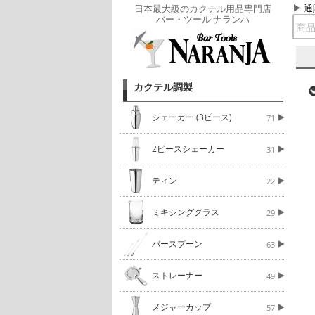
通
日本最大級のカクテル用品専門店
バー・ツール ナランハ
カクテル調製
シェーカー (3ピース)
71
2ピースシェーカー
31
ティン
22
ミキシンググラス
29
バースプーン
63
ストレーナー
49
メジャーカップ
57