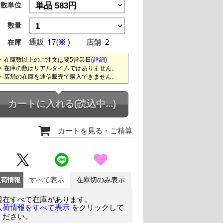
数単位
数量
通販
17(
※
)
店舗
2
在庫
在庫数以上のご注文は要5営業日(
詳細
)
在庫の数はリアルタイムではありません。
店舗の在庫を通信販売で購入できません。
カートに入れる
(読込中...)
カートを見る
・ご精算
入荷情報
すべて表示
在庫切のみ表示
現在すべて在庫があります。
をクリックして
入荷情報をすべて表示
ください。