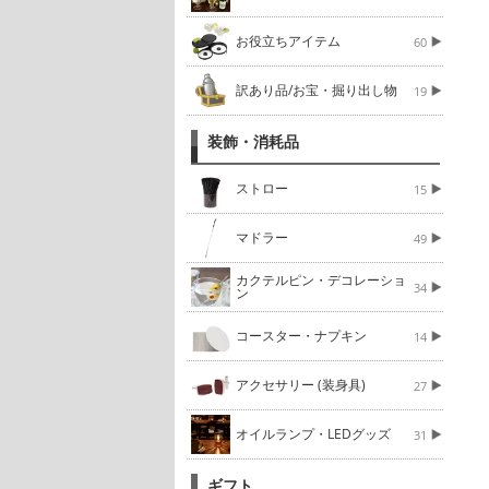
お役立ちアイテム
60
訳あり品/お宝・掘り出し物
19
装飾・消耗品
ストロー
15
マドラー
49
カクテルピン・デコレーショ
34
ン
コースター・ナプキン
14
アクセサリー (装身具)
27
オイルランプ・LEDグッズ
31
ギフト