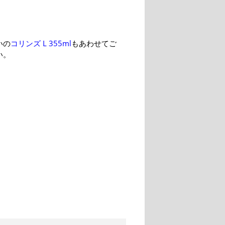
いの
コリンズ L 355ml
もあわせてご
い。