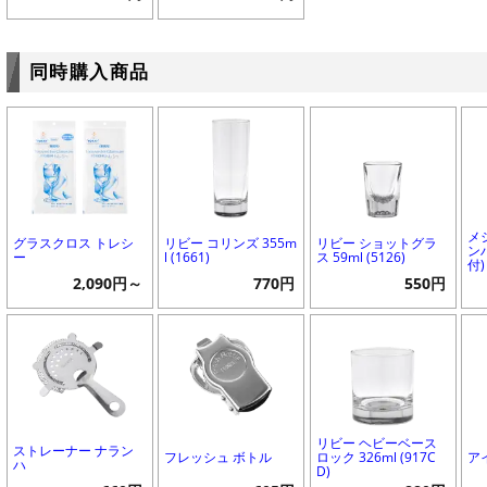
同時購入商品
メ
グラスクロス トレシ
リビー コリンズ 355m
リビー ショットグラ
ンハ
ー
l (1661)
ス 59ml (5126)
付)
2,090円～
770円
550円
リビー ヘビーベース
ストレーナー ナラン
フレッシュ ボトル
ロック 326ml (917C
ア
ハ
D)