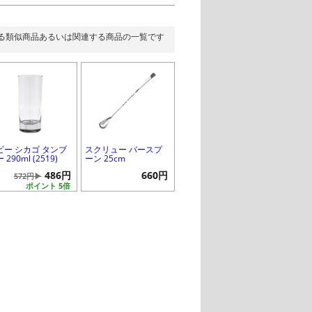
る類似商品あるいは関連する商品の一覧です
ビー シカゴ タンブ
スクリュー バースプ
 290ml (2519)
ーン 25cm
486円
660円
572円▶
ポイント 5倍