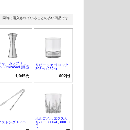
同時に購入されていることの多い商品です
ジャーカップ ナラ
リビー シカゴ ロック
 30ml/45ml (目盛
303ml (2524)
1,045円
602円
ボルゴノボ エクスカ
イストング 18cm
リバー 300ml (300D0
F)