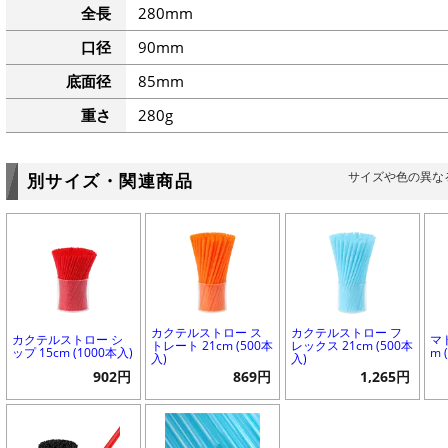
全長
280mm
口径
90mm
底面径
85mm
重さ
280g
サイズや色の異な
別サイズ・関連商品
カクテルストロー ス
カクテルストロー フ
カクテルストロー シ
マ
トレート 21cm (500本
レックス 21cm (500本
ップ 15cm (1000本入)
m 
入)
入)
902円
869円
1,265円