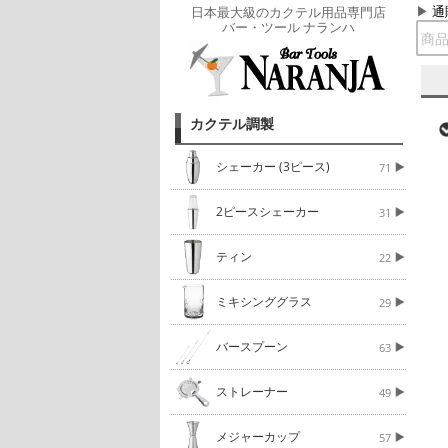
通
日本最大級のカクテル用品専門店
バー・ツール ナランハ
カクテル調製
シェーカー (3ピース)
71
2ピースシェーカー
31
ティン
22
ミキシンググラス
29
バースプーン
63
ストレーナー
49
メジャーカップ
57