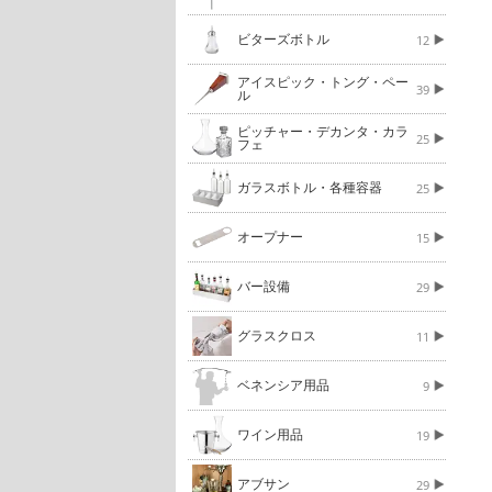
ビターズボトル
12
アイスピック・トング・ペー
39
ル
ピッチャー・デカンタ・カラ
25
フェ
ガラスボトル・各種容器
25
オープナー
15
バー設備
29
グラスクロス
11
ベネンシア用品
9
ワイン用品
19
アブサン
29