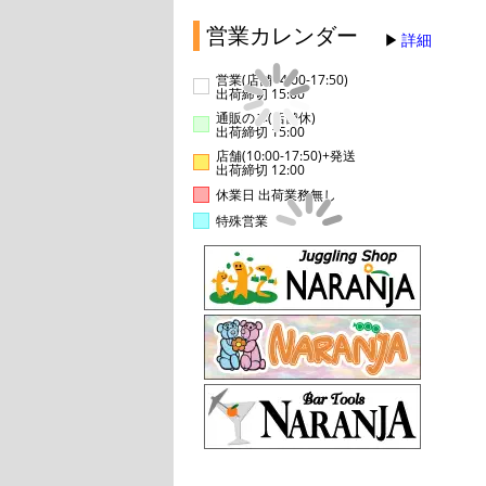
営業カレンダー
詳細
営業(店舗14:00-17:50)
出荷締切 15:00
通販のみ(店舗休)
出荷締切 15:00
店舗(10:00-17:50)+発送
出荷締切 12:00
休業日 出荷業務無し
特殊営業