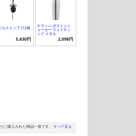
ナランハ ボストンシ
ピルストップ (12個
ェーカー ウェイティ
ッド メタル
5,830円
2,098円
た(ご購入された)商品一覧です。
すべて見る