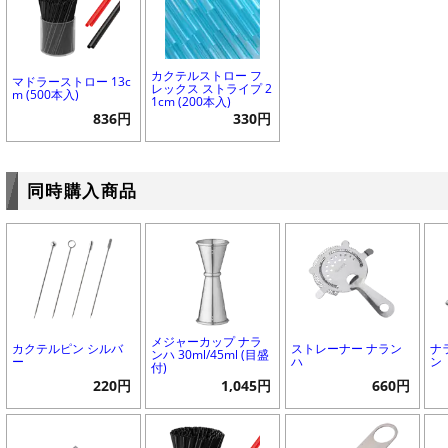
カクテルストロー フ
マドラーストロー 13c
レックス ストライプ 2
m (500本入)
1cm (200本入)
836円
330円
同時購入商品
メジャーカップ ナラ
カクテルピン シルバ
ストレーナー ナラン
ナ
ンハ 30ml/45ml (目盛
ー
ハ
ン
付)
220円
1,045円
660円