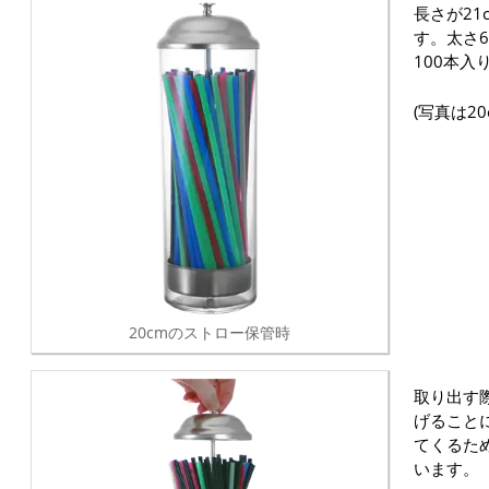
長さが2
す。太さ
100本入
(写真は2
20cmのストロー保管時
取り出す
げること
てくるた
います。