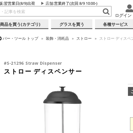
販:翌営業日(8/9)出荷
店舗
:営業終了(次回 8/9 10:00-)
ログイン
商品を買う(カテゴリ)
グラスを買う
各種サービス
バー・ツール
トップ
装飾・消耗品
ストロー
ストロー ディスペ
バー・ツール
トップ
バーアイテム
バー設備
ストロー ディスペ
バー・ツール
トップ
バーアイテム
ガラスボトル・各種容器
スト
#S-21296 Straw Dispenser
ストロー ディスペンサー