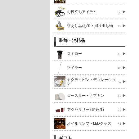
お役立ちアイテム
60
訳あり品/お宝・掘り出し物
19
装飾・消耗品
ストロー
15
マドラー
49
カクテルピン・デコレーショ
34
ン
コースター・ナプキン
14
アクセサリー (装身具)
27
オイルランプ・LEDグッズ
31
ギフト