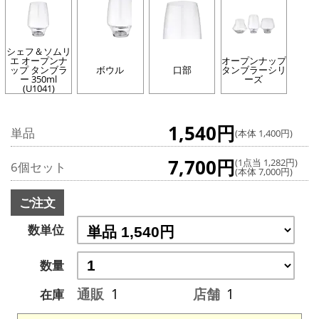
シェフ＆ソムリ
エ オープンナ
オープンナップ
ップ タンブラ
ボウル
口部
タンブラーシリ
ー 350ml
ーズ
(U1041)
1,540円
単品
(本体 1,400円)
7,700円
(1点当 1,282円)
6個セット
(本体 7,000円)
ご注文
数単位
数量
通販
1
店舗
1
在庫