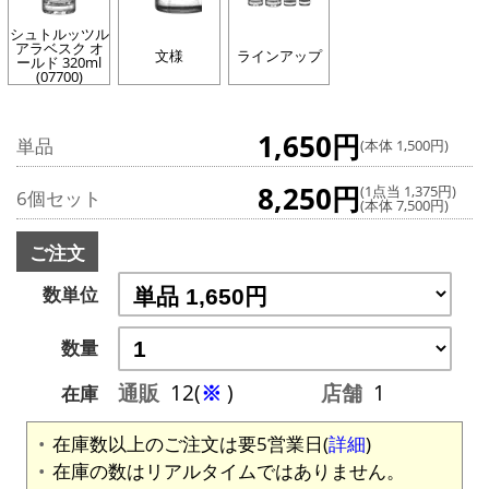
シュトルッツル
アラベスク オ
文様
ラインアップ
ールド 320ml
(07700)
1,650円
単品
(本体 1,500円)
8,250円
(1点当 1,375円)
6個セット
(本体 7,500円)
ご注文
数単位
数量
通販
12(
※
)
店舗
1
在庫
在庫数以上のご注文は要5営業日(
詳細
)
在庫の数はリアルタイムではありません。