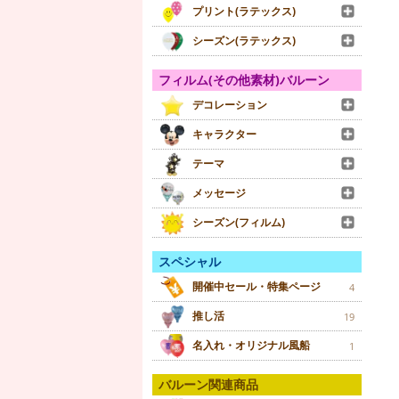
プリント(ラテックス)
シーズン(ラテックス)
フィルム(その他素材)バルーン
デコレーション
キャラクター
テーマ
メッセージ
シーズン(フィルム)
スペシャル
開催中セール・特集ページ
4
推し活
19
名入れ・オリジナル風船
1
バルーン関連商品