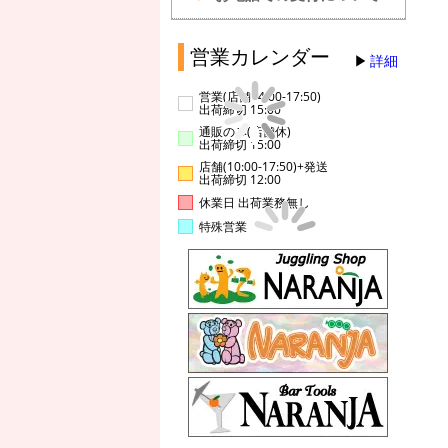
営業カレンダー
詳細
営業(店舗14:00-17:50)
出荷締切 15:00
通販のみ(店舗休)
出荷締切 15:00
店舗(10:00-17:50)+発送
出荷締切 12:00
休業日 出荷業務無し
特殊営業