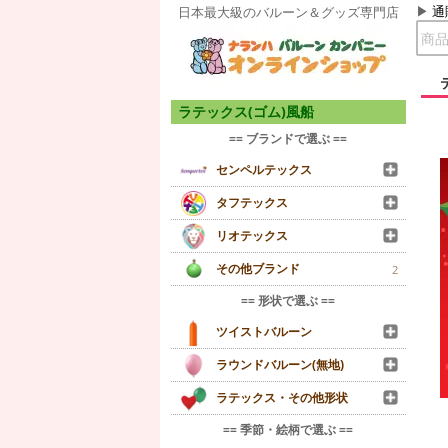
通
日本最大級のバルーン＆グッズ専門店
ラテックス(ゴム)風船
== ブランドで選ぶ ==
センペルテックス
タフテックス
リオテックス
その他ブランド
2
== 形状で選ぶ ==
ツイストバルーン
ラウンドバルーン(無地)
ラテックス・その他形状
== 季節・絵柄で選ぶ ==