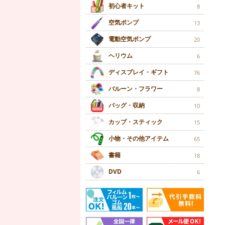
初心者キット
8
空気ポンプ
13
電動空気ポンプ
20
ヘリウム
6
ディスプレイ・ギフト
76
バルーン・フラワー
8
バッグ・収納
10
カップ・スティック
15
小物・その他アイテム
65
書籍
18
DVD
6