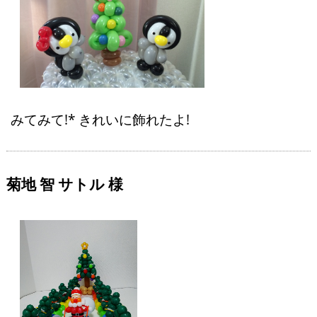
みてみて!* きれいに飾れたよ!
菊地 智 サトル 様