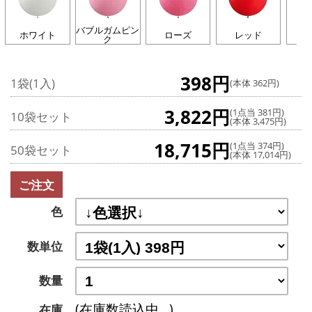
バブルガムピン
ホワイト
ローズ
レッド
イ
ク
398円
1袋(1入)
(本体 362円)
3,822円
(1点当 381円)
10袋セット
(本体 3,475円)
18,715円
(1点当 374円)
50袋セット
(本体 17,014円)
ご注文
色
数単位
数量
(在庫数読込中...)
在庫