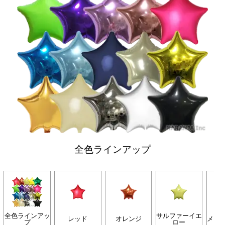
全色ラインアップ
全色ラインアッ
サルファーイエ
レッド
オレンジ
メロ
プ
ロー