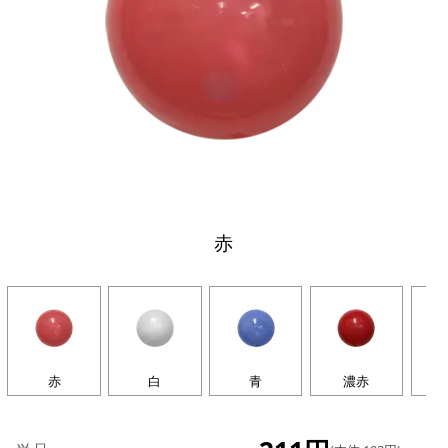
赤
赤
白
青
濃赤