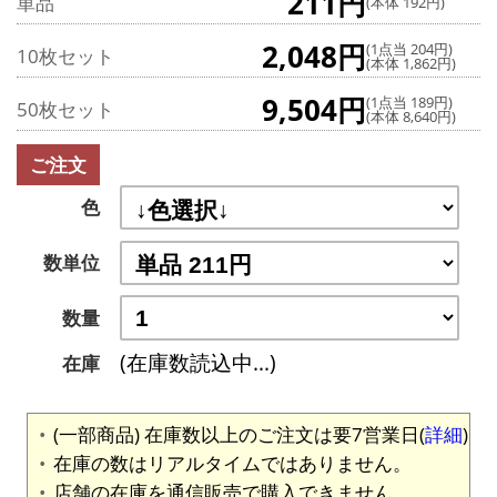
211円
単品
(本体 192円)
2,048円
(1点当 204円)
10枚セット
(本体 1,862円)
9,504円
(1点当 189円)
50枚セット
(本体 8,640円)
ご注文
色
数単位
数量
(在庫数読込中...)
在庫
(一部商品) 在庫数以上のご注文は要7営業日(
詳細
)
在庫の数はリアルタイムではありません。
店舗の在庫を通信販売で購入できません。