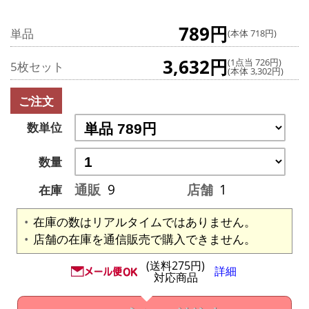
789円
単品
(本体 718円)
3,632円
(1点当 726円)
5枚セット
(本体 3,302円)
ご注文
数単位
数量
通販
9
店舗
1
在庫
在庫の数はリアルタイムではありません。
店舗の在庫を通信販売で購入できません。
(送料275円)
詳細
対応商品