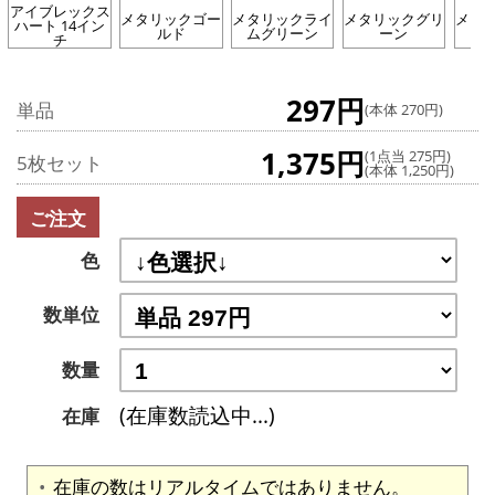
アイブレックス
メタリックゴー
メタリックライ
メタリックグリ
メタ
ハート 14イン
ルド
ムグリーン
ーン
チ
297円
単品
(本体 270円)
1,375円
(1点当 275円)
5枚セット
(本体 1,250円)
ご注文
色
数単位
数量
(在庫数読込中...)
在庫
在庫の数はリアルタイムではありません。