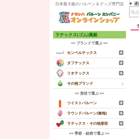
通
日本最大級のバルーン＆グッズ専門店
ラテックス(ゴム)風船
== ブランドで選ぶ ==
センペルテックス
タフテックス
リオテックス
その他ブランド
2
== 形状で選ぶ ==
ツイストバルーン
ラウンドバルーン(無地)
ラテックス・その他形状
== 季節・絵柄で選ぶ ==