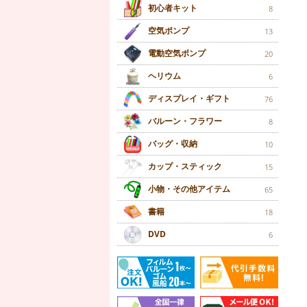
初心者キット
8
空気ポンプ
13
電動空気ポンプ
20
ヘリウム
6
ディスプレイ・ギフト
76
バルーン・フラワー
8
バッグ・収納
10
カップ・スティック
15
小物・その他アイテム
65
書籍
18
DVD
6