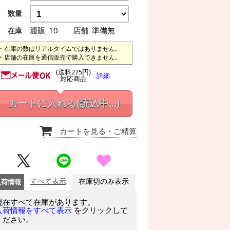
数量
通販
10
店舗
準備無
在庫
在庫の数はリアルタイムではありません。
店舗の在庫を通信販売で購入できません。
(送料275円)
詳細
対応商品
カートに入れる
(読込中...)
カートを見る
・ご精算
入荷情報
すべて表示
在庫切のみ表示
現在すべて在庫があります。
をクリックして
入荷情報をすべて表示
ください。