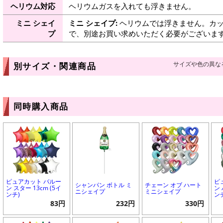
ヘリウム対応
ヘリウムガスを入れても浮きません。
ミニ シェイ
ミニ シェイプ:
ヘリウムでは浮きません。カッ
プ
で、別途お買い求めいただく必要がございま
サイズや色の異な
別サイズ・関連商品
同時購入商品
ピュアカット バルー
ピ
シャンパン ボトル ミ
チェーン オブ ハート
ン スター 13cm (5イ
ン 
ニシェイプ
ミニシェイプ
ンチ)
ン
83円
232円
330円