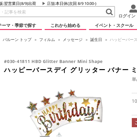
販:翌営業日(8/9)出荷
店舗
:本日休(次回 8/9 10:00-)
ログイン
テーマ・季節で探す
これから始める
イベント・スクール
バルーン
トップ
フィルム
メッセージ
誕生日
ハッピーバース
#030-41811 HBD Glitter Banner Mini Shape
ハッピーバースデイ グリッター バナー 
単
1