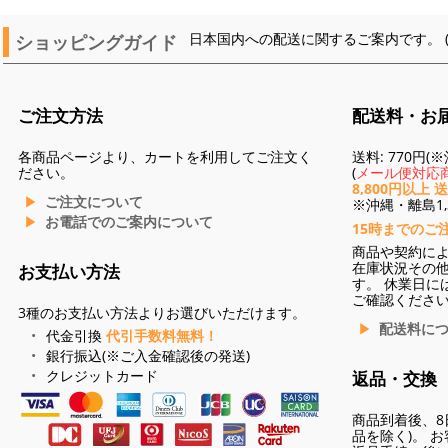
ショッピングガイド
日本国内への配送に関するご案内です。 
ご注文方法
配送料・お
各商品ページより、カートを利用してご注文く
送料: 770円
ださい。
(
メール便対応商
8,800円以上 
ご注文について
※沖縄・離島1,3
お電話でのご案内について
15時までのご
商品や契約に
在庫状況その
お支払い方法
す。 休業日に
ご確認くださ
3種のお支払い方法よりお選びいただけます。
配送料に
代金引換
代引手数料無料！
銀行振込(※ご入金確認後の発送)
クレジットカード
返品・交換
商品到着後、8
品を除く)。 