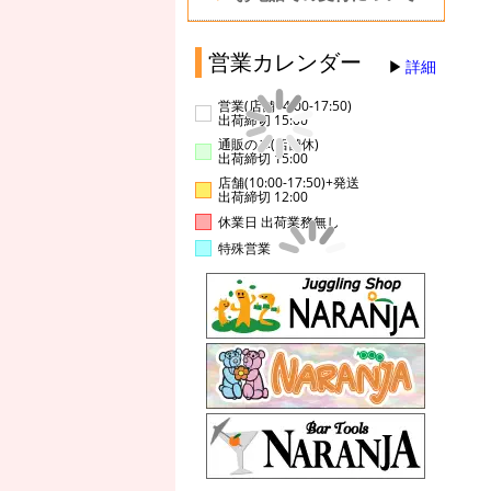
営業カレンダー
詳細
営業(店舗14:00-17:50)
出荷締切 15:00
通販のみ(店舗休)
出荷締切 15:00
店舗(10:00-17:50)+発送
出荷締切 12:00
休業日 出荷業務無し
特殊営業