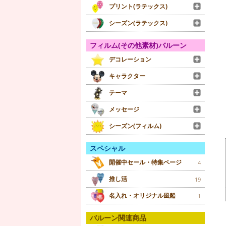
プリント(ラテックス)
シーズン(ラテックス)
フィルム(その他素材)バルーン
デコレーション
キャラクター
テーマ
メッセージ
シーズン(フィルム)
スペシャル
開催中セール・特集ページ
4
推し活
19
名入れ・オリジナル風船
1
バルーン関連商品