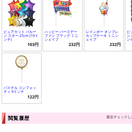
ピュアカット バルー
ハッピー バースデー
レインボー オンブレ
ピ
ン スター 25cm (10イ
ファン フラッグ ミニ
カップケーキ ミニシ
ン 
ンチ)
シェイプ
ェイプ
ン
103円
232円
232円
パステル コンフェッ
ティ 9インチ
122円
最近チェックし
閲覧履歴