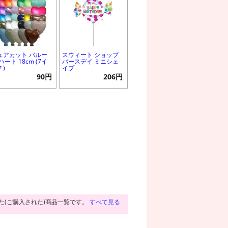
ュアカット バルー
スウィート ショップ
ハート 18cm (7イ
バースデイ ミニシェ
チ)
イプ
90円
206円
た(ご購入された)商品一覧です。
すべて見る