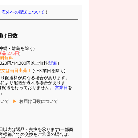
(
海外への配送について
)
届け日数
(※沖縄・離島を除く)
品 275円
)
送料無料
20円/14,300円以上無料(
詳細
)
注文は当日出荷！
(※休業日を除く)
より配送料が異なる場合があります。
他により配送が遅れる場合がありま
は配送を行っておりません。
営業日
を
い。
ついて
お届け日数について
日以内は返品・交換を承ります(一部商
お客様都合での交換をご希望の場合は、