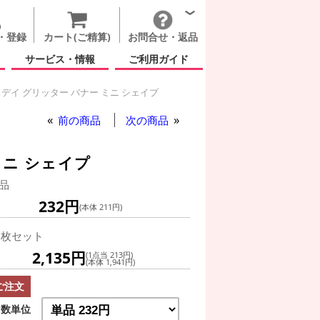
・登録
カート(ご精算)
お問合せ・返品
サービス・情報
ご利用ガイド
デイ グリッター バナー ミニ シェイプ
前の商品
次の商品
ミニ シェイプ
品
232円
(本体 211円)
0枚セット
2,135円
(1点当 213円)
(本体 1,941円)
ご注文
数単位