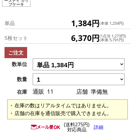
ースデイ カッ
プケーキ
1,384円
単品
(本体 1,259円)
6,370円
(1点当 1,273円)
5枚セット
(本体 5,791円)
ご注文
数単位
数量
通販
11
店舗
準備無
在庫
在庫の数はリアルタイムではありません。
店舗の在庫を通信販売で購入できません。
(送料275円)
詳細
対応商品