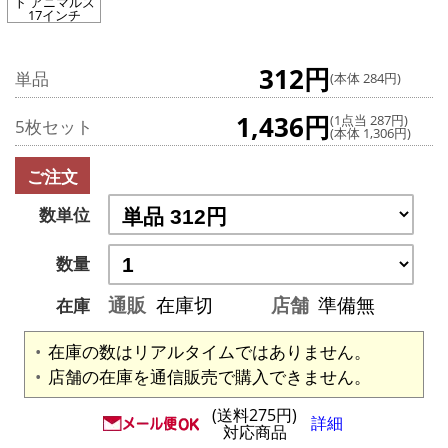
ト アニマルズ
17インチ
312円
単品
(本体 284円)
1,436円
(1点当 287円)
5枚セット
(本体 1,306円)
ご注文
数単位
数量
通販
在庫切
店舗
準備無
在庫
在庫の数はリアルタイムではありません。
店舗の在庫を通信販売で購入できません。
(送料275円)
詳細
対応商品