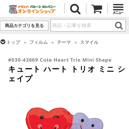
商品カテゴリを見る
トップ
フィルム
テーマ
スマイル
トップ
フィルム
シーズン(フィルム)
トップ
フィルム
メッセージ
ラブ
バレンタイン
#030-43669 Cute Heart Trio Mini Shape
キュート ハート トリオ ミニ シ
ェイプ