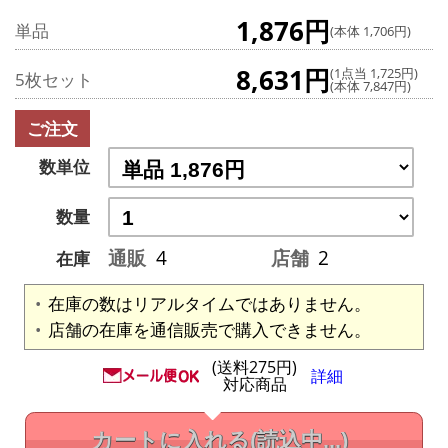
1,876円
単品
(本体 1,706円)
8,631円
(1点当 1,725円)
5枚セット
(本体 7,847円)
ご注文
数単位
数量
通販
4
店舗
2
在庫
在庫の数はリアルタイムではありません。
店舗の在庫を通信販売で購入できません。
(送料275円)
詳細
対応商品
カートに入れる
(読込中...)