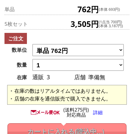
762円
単品
(本体 693円)
3,505円
(1点当 700円)
5枚セット
(本体 3,187円)
ご注文
数単位
数量
通販
3
店舗
準備無
在庫
在庫の数はリアルタイムではありません。
店舗の在庫を通信販売で購入できません。
(送料275円)
詳細
対応商品
カートに入れる
(読込中...)